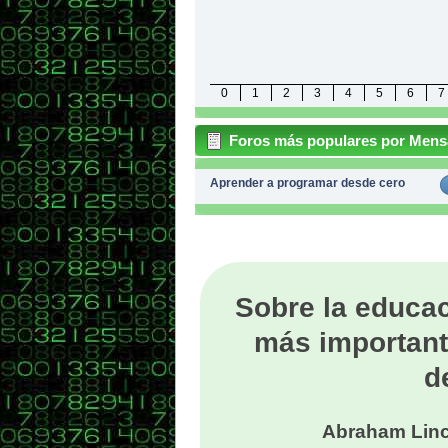
0
1
2
3
4
5
6
7
Foros más populares por Mens
Aprender a programar desde cero
Sobre la educac
más important
d
Abraham Linc