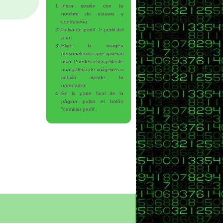
Inicia sesión con tu
nombre de usuario y
contraseña.
Pulsa en perfil --> perfil del
foro
Elige la imagen
personalizada que quieras
usar. Puedes escogerla de
una galería de imágenes o
subirla desde tu
ordenador.
En la parte final de la
página pulsa el botón
"cambiar perfil".