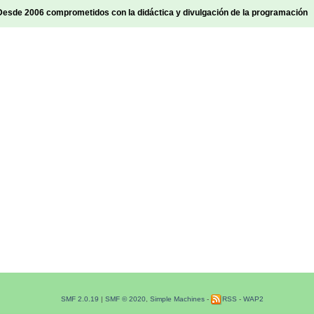
sde 2006 comprometidos con la didáctica y divulgación de la programación
SMF 2.0.19
|
SMF © 2020
,
Simple Machines
-
RSS
-
WAP2