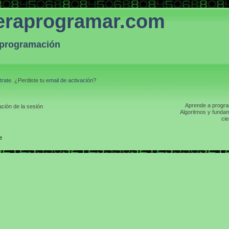
eraprogramar.com
a programación
trate
. ¿Perdiste tu
email de activación
?
Aprende a program
ción de la sesión
Algoritmos y fundam
cie
e