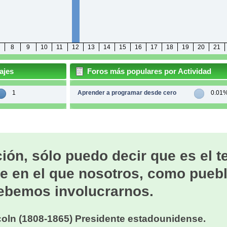
8
9
10
11
12
13
14
15
16
17
18
19
20
21
ajes
Foros más populares por Actividad
1
Aprender a programar desde cero
0.01
ión, sólo puedo decir que es el 
e en el que nosotros, como puebl
ebemos involucrarnos.
oln (1808-1865) Presidente estadounidense.