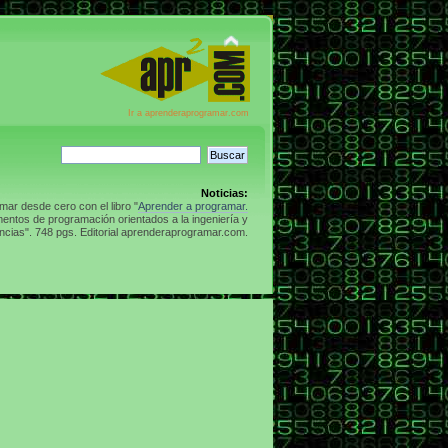
Ir a aprenderaprogramar.com
Noticias:
ar desde cero con el libro "
Aprender a programar.
entos de programación orientados a la ingeniería y
ncias". 748 pgs. Editorial aprenderaprogramar.com.