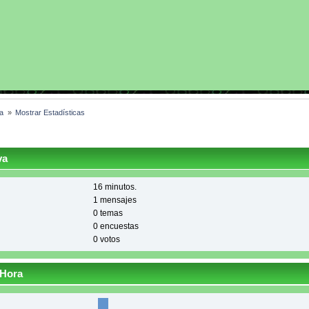
a 
»
Mostrar Estadísticas
va
16 minutos.
1 mensajes
0 temas
0 encuestas
0 votos
 Hora