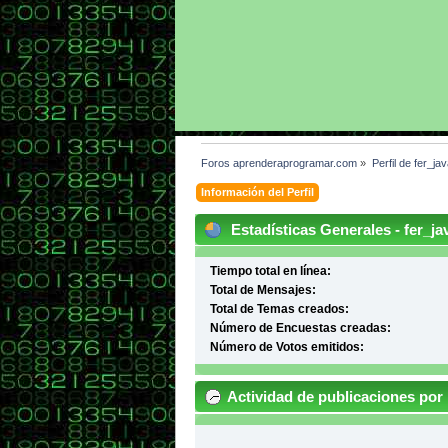
Foros aprenderaprogramar.com
»
Perfil de fer_jav
Información del Perfil
Estadísticas Generales - fer_ja
Tiempo total en línea:
Total de Mensajes:
Total de Temas creados:
Número de Encuestas creadas:
Número de Votos emitidos:
Actividad de publicaciones por