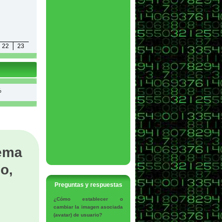
22
23
%
tema
o,
Preguntas y respuestas
¿Cómo establecer o
cambiar la imagen asociada
(avatar) de usuario?