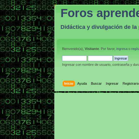
Foros aprend
Didáctica y divulgación de l
Bienvenido(a),
Visitante
. Por favor,
ingresa
o
regís
Ingresar con nombre de usuario, contraseña y dura
Inicio
Ayuda
Buscar
Ingresar
Registrars