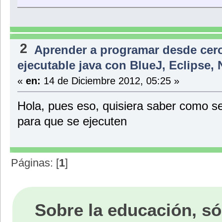
public void Decir_hora(int Hora){
hora = Hora;
}
public void Decir_dia(int Dia){
2
Aprender a programar desde cer
dia = Dia;
}
ejecutable java con BlueJ, Eclipse,
if ( tipo == hora ) {
System.out.println("el tipo concuerda con la hora");
«
en:
14 de Diciembre 2012, 05:25 »
}
}
Hola, pues eso, quisiera saber como se
para que se ejecuten
Páginas: [
1
]
Sobre la educación, só