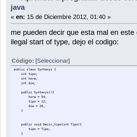
java
«
en:
15 de Diciembre 2012, 01:40 »
me pueden decir que esta mal en este c
ilegal start of type, dejo el codigo:
Código:
[Seleccionar]
public class Syntaxys {
int tipo;
int hora;
int dia;
public Syntaxys(){
hora = 54;
tipo = 12;
dia = 26;
}
public void Decir_tipo(int Tipo){
tipo = Tipo;
}