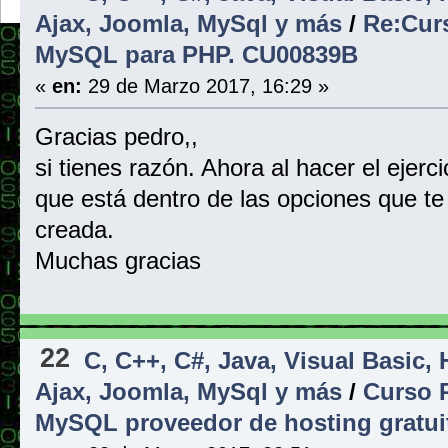
Ajax, Joomla, MySql y más
/
Re:Cur
MySQL para PHP. CU00839B
«
en:
29 de Marzo 2017, 16:29 »
Gracias pedro,,
si tienes razón. Ahora al hacer el ejerc
que está dentro de las opciones que te
creada.
Muchas gracias
22
C, C++, C#, Java, Visual Basic,
Ajax, Joomla, MySql y más
/
Curso 
MySQL proveedor de hosting gratu