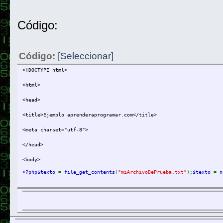
Código:
Código:
[Seleccionar]
<!DOCTYPE html>
<html>
<head>
<title>Ejemplo aprenderaprogramar.com</title>
<meta charset="utf-8">
</head>
<body>
<?php$texto 
= 
file_get_contents
(
"miArchivoDePrueba.txt"
);
$texto 
= 
n
</body>
</html>
Ejercicio 2
Citar