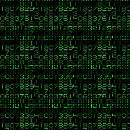
http://cursophp.byethost14.com/aprenderaprogramar/rwarchivos/esc
Y el código
Código:
[Seleccionar]
<!DOCTYPE html>
<html>
<head>
<title>Ejemplo aprenderaprogramar.com</title>
<meta charset="utf-8">
</head>
<body>
<h3>
<?php                                            
function 
escr
</h3>
</body>
</html>
Saludos.