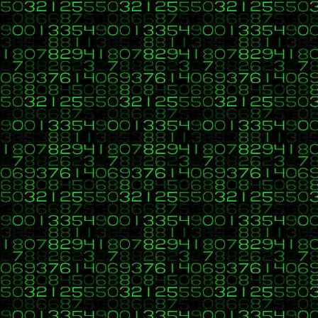
</html>
Saludos
28
C, C++, C#, Java, Visual Basic, HTML, PHP, CSS, Javascrip
«
en:
23 de Marzo 2017, 11:06 »
Ok. Funciona correcto
29
C, C++, C#, Java, Visual Basic, HTML, PHP, CSS, Javascrip
«
en:
23 de Marzo 2017, 10:58 »
Hola, adjunto mi solución al ejercicio CU00836B del tutorial de 
Citar
a) Una función (tipo procedimiento, no hay valor devuelto) den
b) Una función denominada obtenerSuma (tipo función, devolverá
c) Una función denominada obtenerArrNum (tipo función, devolve
d) Crea código php donde a través de la función escribirTresNu