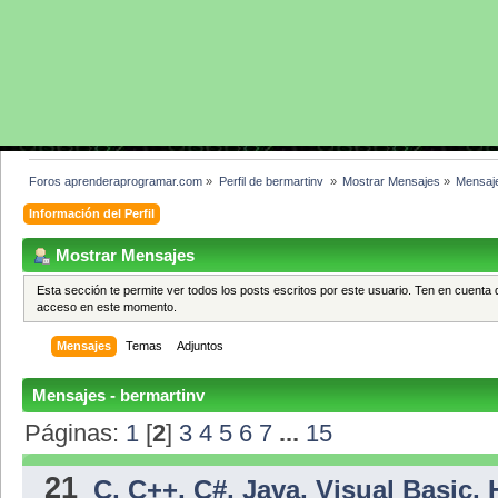
Foros aprenderaprogramar.com
»
Perfil de bermartinv 
»
Mostrar Mensajes
»
Mensaj
Información del Perfil
Mostrar Mensajes
Esta sección te permite ver todos los posts escritos por este usuario. Ten en cuenta 
acceso en este momento.
Mensajes
Temas
Adjuntos
Mensajes - bermartinv
Páginas:
1
[
2
]
3
4
5
6
7
...
15
21
C, C++, C#, Java, Visual Basic,