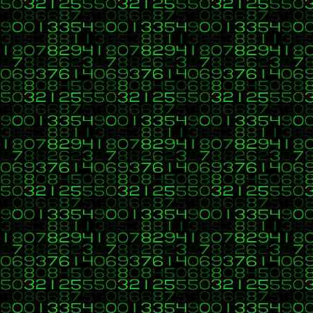
33
C, C++, C#, Java, Visual Basic, HTML, PHP, CSS, Javascr
«
en:
20 de Marzo 2017, 16:10 »
Gracias pedro,,
Era este enlace
http://cursophp.byethost14.com/formulario/rellenar/formularioL
34
C, C++, C#, Java, Visual Basic, HTML, PHP, CSS, Javascr
«
en:
20 de Marzo 2017, 16:09 »
Gracias pedro,, por tu tiempo.
Lo siento, he puesto un enlace local.
Este si:
http://cursophp.byethost14.com/formulario/rellenar/fo
Muchas gracias
35
C, C++, C#, Java, Visual Basic, HTML, PHP, CSS, Javascr
«
en:
14 de Marzo 2017, 16:22 »
Me alegro que hayas conseguido lo que buscabas.
En mi código no solo se puede ver un texto, cada texto va inde
Saludos