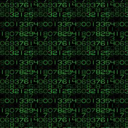
30
C, C++, C#, Java, Visual Basic, HTML, PHP, CSS, Javascr
«
en:
20 de Marzo 2017, 16:27 »
Funciona!
31
C, C++, C#, Java, Visual Basic, HTML, PHP, CSS, Javascr
«
en:
20 de Marzo 2017, 16:26 »
Hola Chuckyldo,
el CSS interno
, escribimos el código CSS en el archivo, dentro
el CSS externo
, se enlace la página que estamos trabajando a u
<link rel="stylesheet" type="text/css" href="rutaDelArchivo.cs
e irá tambien dentro del HEAD.
Saludos
32
C, C++, C#, Java, Visual Basic, HTML, PHP, CSS, Javascr
«
en:
20 de Marzo 2017, 16:11 »
Gracias pedro,,
El enlace era este:
http://cursophp.byethost14.com/formulario/