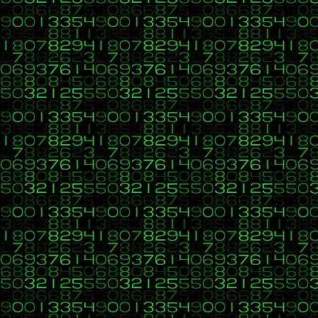
39
C, C++, C#, Java, Visual Basic, HTML, PHP, CSS, Java
«
en:
13 de Marzo 2017, 11:41 »
Hola, adjunto mi solución al ejercicio de este tema CU00833
Citar
Un operario de una fábrica recibe cada cierto tiempo un d
http://localhost/PhpProject1/get1.php/formularioLitros.html
Y el código es el siguiente, para el formulario:
Código:
[Seleccionar]
<!DOCTYPE html>
<html>
<head>
<title>Ejemplo aprenderaprogramar.com</title>
<meta charset="utf-8">
</head>