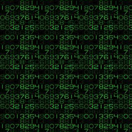
36
C, C++, C#, Java, Visual Basic, HTML, PHP, CSS, Javascr
«
en:
14 de Marzo 2017, 16:20 »
Hola, adjunto solución al ejercicio de este tema CU00835E del 
Citar
Diseñar un desarrollo web simple con PHP que dé respuesta a 
http://localhost/PhpProject1/get1.php/formularioLitrosREQUEST.
El código para el formulario
Código:
[Seleccionar]
<!DOCTYPE html>
<html>
<head>
<title>Ejemplo aprenderaprogramar.com</title>
<meta charset="utf-8">
</head>
<body>