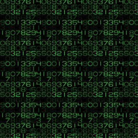
40
C, C++, C#, Java, Visual Basic, HTML, PHP, CSS, Ja
«
en:
13 de Marzo 2017, 11:36 »
Hola SoCu,
te puse ese código que era lo que había entendido en tu e
He visto tu código que has hecho ahora. Ví que al final l
Saludos.
Páginas:
1
[
2
]
3
4
5
6
7
...
15