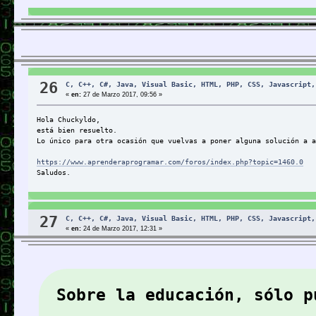
Recupera el código fuente de tres páginas web diferentes y usand
Enlace:
http://cursophp.byethost14.com/aprenderaprogramar/rwarchivos/recupe
Código:
26
C, C++, C#, Java, Visual Basic, HTML, PHP, CSS, Javascript,
Código:
[Seleccionar]
«
en:
27 de Marzo 2017, 09:56 »
<!DOCTYPE html>
Hola Chuckyldo,
<html>
está bien resuelto.
<head>
Lo único para otra ocasión que vuelvas a poner alguna solución a a
<title>Ejemplo aprenderaprogramar.com</title>
<meta charset="utf-8">
https://www.aprenderaprogramar.com/foros/index.php?topic=1460.0
</head>
Saludos.
<body>
27
C, C++, C#, Java, Visual Basic, HTML, PHP, CSS, Javascript,
<?php        $pagina 
= 
'https://www.aprenderaprogramar.com'
;     
«
en:
24 de Marzo 2017, 12:31 »
Adjunto solución al tema CU00837B del curso de programación web co
</body>
Saludos.
Citar
Sobre la educación, sólo p
a) Una función (tipo procedimiento, no hay valor devuelto) deno
Ejemplo: El array que se pasa es $numeros = array(5, 9, 3, 22);