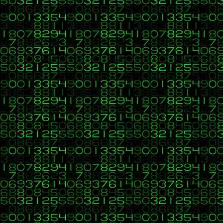
37
C, C++, C#, Java, Visual Basic, HTML, PHP, CSS, Javasc
«
en:
13 de Marzo 2017, 23:11 »
Adjunto código para que le eches un vistazo.
A este tipo de funciones se le llama CLOSURES ( y cuesta al p
https://www.aprenderaprogramar.es/index.php?option=com_conten
Código:
[Seleccionar]
<!DOCTYPE html>
<html lang="en">
<head>
<meta charset="UTF-8">
<meta name="viewport" content="width=device-width, initia
<meta http-equiv="X-UA-Compatible" content="ie=edge">
<title>Document</title>
<style>
a{
display:block;
text-decoration:none;
}
.desaparecer{
display : none;
}
Saludos
.aparecer{
display: block;