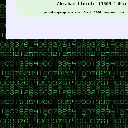
Abraham Lincoln (1808-1865)
b) Una función (tipo procedimiento, no hay valor devuelto) deno
aprenderaprogramar.com: Desde 2006 comprometidos 
c) Crea código php donde a través de la función escribirNumeros
cursophp.byethost14.com/aprenderaprogramar/rwarchivos/escribirFich
Y el código
Código:
[Seleccionar]
<!DOCTYPE html>
<html>
<head>
<title>Ejemplo aprenderaprogramar.com</title>
<meta charset="utf-8">
</head>
<body>
<?php$numeros 
= array(
2
,
8
,
14
);
$fichero 
= 
'datosEjercicio.txt'
;
es
</body>