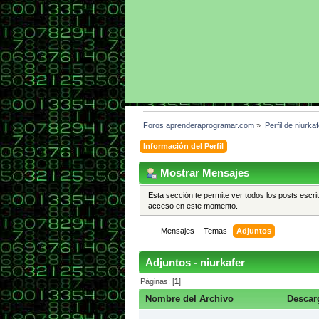
Foros aprenderaprogramar.com
»
Perfil de niurkaf
Información del Perfil
Mostrar Mensajes
Esta sección te permite ver todos los posts escri
acceso en este momento.
Mensajes
Temas
Adjuntos
Adjuntos - niurkafer
Páginas: [
1
]
Nombre del Archivo
Descar