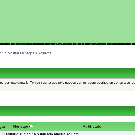
er 
»
Mostrar Mensajes
»
Adjuntos
tos por este usuario. Ten en cuenta que sólo puedes ver los posts escritos en zonas a las q
gas
Mensaje
Publicado
El usuario aún no ha publicado ningún adjunto.