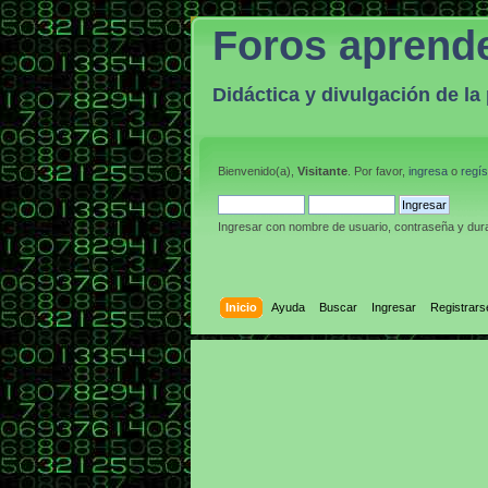
Foros aprend
Didáctica y divulgación de l
Bienvenido(a),
Visitante
. Por favor,
ingresa
o
regís
Ingresar con nombre de usuario, contraseña y dura
Inicio
Ayuda
Buscar
Ingresar
Registrars