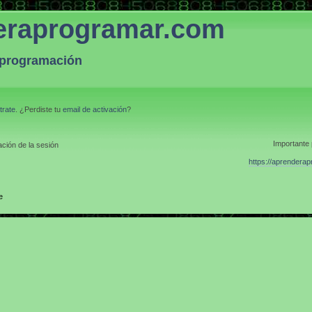
eraprogramar.com
a programación
trate
. ¿Perdiste tu
email de activación
?
Importante 
ción de la sesión
https://aprendera
e