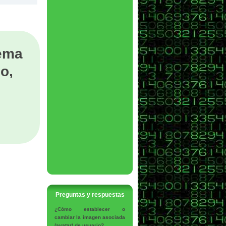
tema
o,
Preguntas y respuestas
¿Cómo establecer o
cambiar la imagen asociada
(avatar) de usuario?