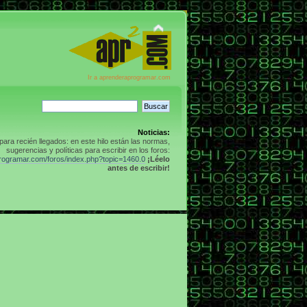
Ir a aprenderaprogramar.com
Noticias:
para recién llegados: en este hilo están las normas,
sugerencias y políticas para escribir en los foros:
programar.com/foros/index.php?topic=1460.0
¡Léelo
antes de escribir!