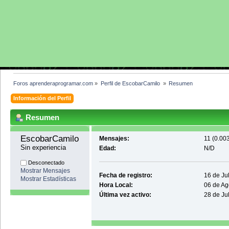
Foros aprenderaprogramar.com
»
Perfil de EscobarCamilo 
»
Resumen
Información del Perfil
Resumen
EscobarCamilo 
Mensajes:
11 (0.003
Sin experiencia
Edad:
N/D
Desconectado
Mostrar Mensajes
Fecha de registro:
16 de Ju
Mostrar Estadísticas
Hora Local:
06 de Ag
Última vez activo:
28 de Ju