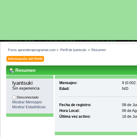
Foros aprenderaprogramar.com
»
Perfil de lyantsuki 
»
Resumen
Información del Perfil
Resumen
lyantsuki 
Mensajes:
9 (0.002 
Sin experiencia
Edad:
N/D
Desconectado
Mostrar Mensajes
Fecha de registro:
08 de Ju
Mostrar Estadísticas
Hora Local:
06 de Ag
Última vez activo:
18 de Ju