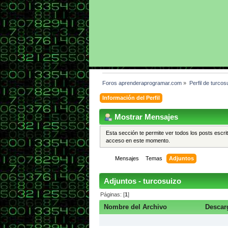
Foros aprenderaprogramar.com
»
Perfil de turcos
Información del Perfil
Mostrar Mensajes
Esta sección te permite ver todos los posts escri
acceso en este momento.
Mensajes
Temas
Adjuntos
Adjuntos - turcosuizo
Páginas: [
1
]
Nombre del Archivo
Descar