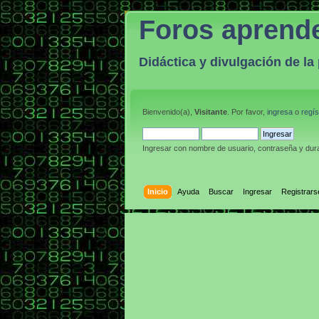
Foros aprend
Didáctica y divulgación de l
Bienvenido(a),
Visitante
. Por favor,
ingresa
o
regís
Ingresar con nombre de usuario, contraseña y dura
Inicio
Ayuda
Buscar
Ingresar
Registrars