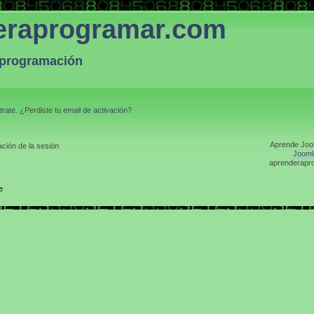
eraprogramar.com
a programación
trate
. ¿Perdiste tu
email de activación
?
Aprende Joom
ción de la sesión
Jooml
aprenderapro
e