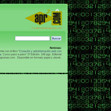
Ir a aprenderaprogramar.com
Noticias:
la con el libro "
Creación y administración web con
a.
Curso paso a paso" 2ª Edición. 168 pgs. Editorial
gramar.com. Disponible en formato papel y ebook.