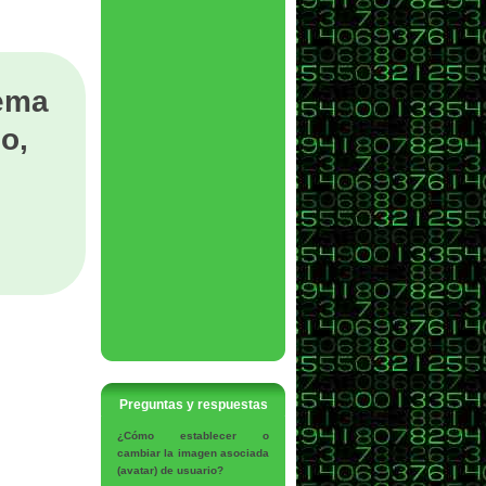
tema
o,
Preguntas y respuestas
¿Cómo establecer o
cambiar la imagen asociada
(avatar) de usuario?