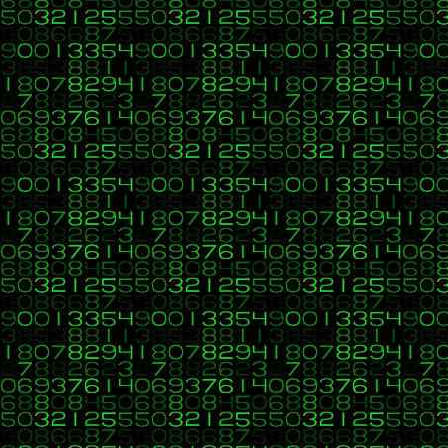
String[] tipoDato = {"LONG", "LONG", "VARCHAR", "SHORT", "VA
String[] valueEjemplo = {"esto es long", "esto es long", "esto
for (int index = 0; index < tipoDato.length; index++) {
System.out.println((index+1)+": "+tipoDato[index]+" "+ va
if (tipoDato[index].equals("VARCHAR")){
System.out.println("Detectado VARCHAR");
valueEjemplo[index] = "\"" + valueEjemplo[index] + 
System.out.println("Modificado el value ahora vale "+v
}
}
for (int index = 0; index < tipoDato.length; index++) {
System.out.println((index+1)+": "+tipoDato[index]+" "+ va
Salu2
}
}
}
25
C, C++, C#, Java, Visual Basic, HTML, PHP, CSS, Javascript, 
«
en:
19 de Junio 2022, 14:09 »
Buenas, intenta por favor poner títulos más descriptivos, e indicar
Puedes ver una solución a este ejercicio en
https://aprenderaprogra
26
C, C++, C#, Java, Visual Basic, HTML, PHP, CSS, Javascript, 
«
en:
24 de Mayo 2022, 20:39 »