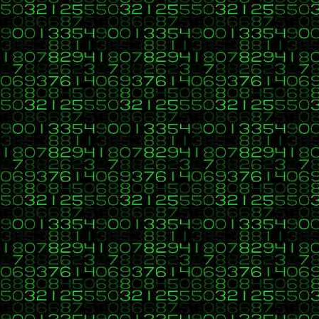
- Si elijo país México, se deshabilitan las ciudades que no pertene
En resumen, una vez aparece un país ya no deja cambiarlo y esto ser
Las "medidas de seguridad" no tienen por qué ir contra la usabilida
Salu2
32
C, C++, C#, Java, Visual Basic, HTML, PHP, CSS, Javascript, 
«
en:
13 de Enero 2022, 19:24 »
Buenas, para quien revise este hilo aquí dejo el código para genera
Código:
[Seleccionar]
//arbol en java inorden, posorden, preorden */
//definicion de la clase NodoArbol
class NodoArbol {
//miembros de acceso
NodoArbol nodoizquierdo;
int datos;
NodoArbol nododerecho;
//iniciar dato y hacer de este nodo un nodo hoja
public NodoArbol(int datosNodo)