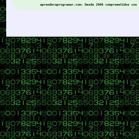
aprenderaprogramar.com: Desde 2006 comprometidos con 
Buenas, lo más normal es tratar de impedir el acceso de bots malici
24
C, C++, C#, Java, Visual Basic, HTML, PHP, CSS, Javascript, 
«
en:
02 de Septiembre 2022, 18:51 »
Buenas, para escribir en los foros recomendamos leer
https://aprend
No sé si entiendo lo que quieres plantear. Tal y como lo describes,
En este código (no demasiado elegante, pero creo que puede valer co
- Creo un array de cadenas que llamo tipoDato con contenido inicial
- Creo un array de supuestos valores con contenido inicial {"esto e
- Recorro el array de tipoDato, y cuando detecto que es VARCHAR, le
Nota: no se recomienda la modificación de elementos de una colecció
El código:
Código:
[Seleccionar]
public class Test {
public static void main (String[] Args) {