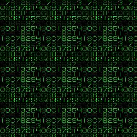
29
Aprender a programar desde cero
/
Re: Ejercicio de Javascrip
«
en:
15 de Febrero 2022, 20:25 »
Nota: para escribir en los foros es importante seguir las normas q
30
Aprender a programar desde cero
/
Re: Ejercicio de Javascrip
«
en:
15 de Febrero 2022, 20:23 »
Buenas pandi, en este curso tienes explicaciones y ejercicios resue
Tutorial básico programador web: JavaScript desde cero en
https://a
Tienes una explicación en Funciones JavaScript. Concepto. Parámetro
Aquí tienes un ejercicio resuelto:
https://aprenderaprogramar.com/f
Salu2
31
C, C++, C#, Java, Visual Basic, HTML, PHP, CSS, Javascript, 
«
en:
14 de Enero 2022, 19:22 »
Buenas, para quien revise este ejercicio dejo algunos comentarios. 
- Si elijo ciudad México D.F. me aparece como país México, lo cual 