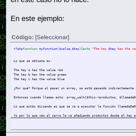
En este ejemplo:
Código:
[Seleccionar]
<?php
function 
myfunction
(
$value
,
$key
){echo 
"The key 
$key
 has the va
Lo que se obtiene es:
The key a has the value red
The key b has the value green
The key c has the value blue
¿Por qué? Porque al pasar un array, se está pasando indirectamente 
Entonces cuando llamas esto: array_walk($this->productos, $llamadaD
Lo que estás diciendo es que se va a ejecutar la función llamadaDeR
Yo por lo que veo al carro le va añadiendo productos donde el key e
Tener un array donde los índices son nombres es algo a lo que mucho
$age = array("Peter"=>"35", "Ben"=>"37", "Joe"=>"43"); es un array 