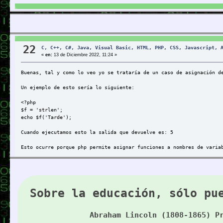
$age['Peter'] = "35";
$age['Ben'] = "37";
$age['Joe'] = "43";
Un ejemplo de uso sería:
22
C, C++, C#, Java, Visual Basic, HTML, PHP, CSS, Javascript, 
«
en:
13 de Diciembre 2022, 11:24 »
<?php
$age = array("Peter"=>"35", "Ben"=>"37", "Joe"=>"43");
echo "Peter is " . $age['Peter'] . " years old.";
Buenas, tal y como lo veo yo se trataría de un caso de asignación d
?>
Un ejemplo de esto sería lo siguiente:
Otros lenguajes no permiten esto, pero PHP sí lo permite.
<?php
En este caso
$f = 'strlen';
echo $f('Tarde');
$productos['mantequilla'] = "1";
$productos['leche'] = "3";
Cuando ejecutamos esto la salida que devuelve es: 5
$productos['huevos'] = "6";
Esto ocurre porque php permite asignar funciones a nombres de varia
Lo que indica es que en el array productos tienes tres elementos cu
En el caso que comentas, la variable $llamadaDeRetorno está asignad
A mí particularmente no me gusta mucho este planteamiento, pero bue
No sé si era esto lo que te generaba dudas o si era otra cosa. Salu
Sobre la educación, sólo pu
23
C, C++, C#, Java, Visual Basic, HTML, PHP, CSS, Javascript, 
Abraham Lincoln (1808-1865) P
«
en:
22 de Noviembre 2022, 21:24 »