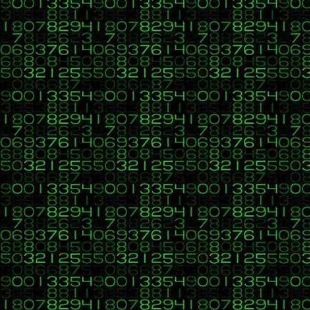
Buenas, como este hilo es antiguo y ha transcurrido mucho tiempo es
Si lo deseas, crea un nuevo tema de nuevo siguiendo las normas cita
27
C, C++, C#, Java, Visual Basic, HTML, PHP, CSS, Javascript, 
«
en:
12 de Mayo 2022, 20:39 »
Buenas y bienvenido, es importante que leas el hilo de normas y sug
28
C, C++, C#, Java, Visual Basic, HTML, PHP, CSS, Javascript, 
«
en:
12 de Marzo 2022, 13:50 »
Buenas, para quien revise este ejercicio dejo algunos comentarios:
Apartado a) Correcto
Apartados b) y c) No están bien resueltos porque el enunciado indic
Puede verse una solución correcta para este ejercicio en
https://ap
Salu2