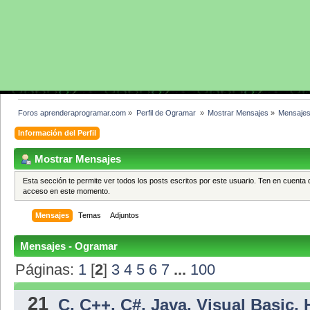
Foros aprenderaprogramar.com
»
Perfil de Ogramar 
»
Mostrar Mensajes
»
Mensaje
Información del Perfil
Mostrar Mensajes
Esta sección te permite ver todos los posts escritos por este usuario. Ten en cuenta 
acceso en este momento.
Mensajes
Temas
Adjuntos
Mensajes - Ogramar
Páginas:
1
[
2
]
3
4
5
6
7
...
100
21
C, C++, C#, Java, Visual Basic,