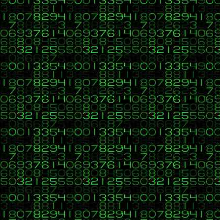
{
datos = datosNodo;
nodoizquierdo = nododerecho = null; //el nodo no t
}
//buscar punto de insercion e insertar nodo nuevo
public synchronized void insertar(int valorInsertar)
{
33
C, C++, C#, Java, Visual Basic, HTML, PHP, CSS, Javascript, 
//insertar en subarbol izquierdo
«
en:
11 de Enero 2022, 20:02 »
if (valorInsertar < datos){
Buenas, para quien revise este código, está correctamente resuelto 
//inserta nuevo nodoarbol
if (nodoizquierdo == null)
nodoizquierdo = new NodoArbol(valo
else //continua recorriendo subarbol izqui
nodoizquierdo.insertar(valorInsert
34
C, C++, C#, Java, Visual Basic, HTML, PHP, CSS, Javascript, 
}
«
en:
05 de Enero 2022, 21:40 »
//insertar nodo derecho
Buenas, para quien revise este ejercicio comento alguna cuestión. C
else if(valorInsertar > datos){
Salu2
//insertar nuevo nodoarbol
if (nododerecho == null)
nododerecho = new NodoArbol(valorInsertar)
else //continua recorriendo subarbol derecho
35
C, C++, C#, Java, Visual Basic, HTML, PHP, CSS, Javascript, 
nododerecho.insertar(valorInsertar);
«
en:
03 de Enero 2022, 20:23 »
}
} //fin del metodo insertar
Buenas, para quien revise este ejercicio dejo algunos comentarios. 
} //fin clase nodoarbol