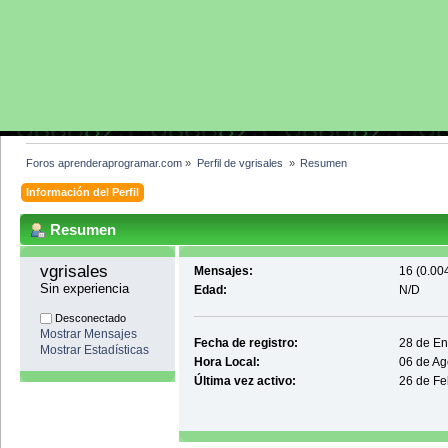
Foros aprenderaprogramar.com
»
Perfil de vgrisales 
»
Resumen
Información del Perfil
Resumen
vgrisales 
Mensajes:
16 (0.004
Sin experiencia
Edad:
N/D
Desconectado
Mostrar Mensajes
Fecha de registro:
28 de En
Mostrar Estadísticas
Hora Local:
06 de Ag
Última vez activo:
26 de Fe