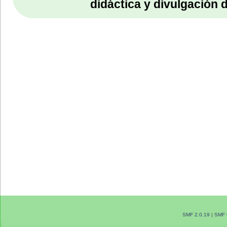
didáctica y divulgación 
SMF 2.0.19
|
SMF 