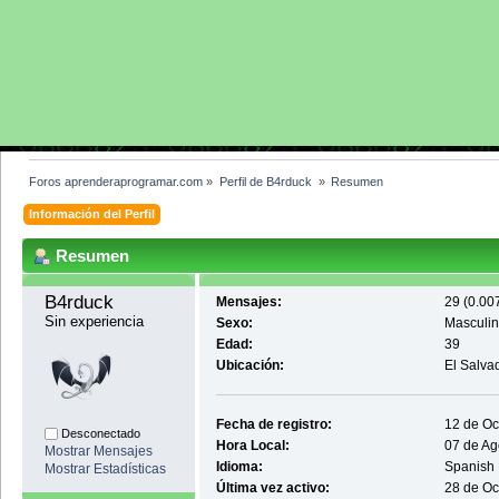
Foros aprenderaprogramar.com
»
Perfil de B4rduck 
»
Resumen
Información del Perfil
Resumen
B4rduck 
Mensajes:
29 (0.007
Sin experiencia
Sexo:
Masculi
Edad:
39
Ubicación:
El Salva
Fecha de registro:
12 de Oc
Desconectado
Hora Local:
07 de Ag
Mostrar Mensajes
Idioma:
Spanish
Mostrar Estadísticas
Última vez activo:
28 de Oc