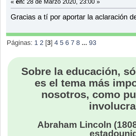
«
en:
28 de Marzo 2020, 23:00 »
Gracias a tí por aportar la aclaración d
Páginas:
1
2
[
3
]
4
5
6
7
8
...
93
Sobre la educación, só
es el tema más impo
nosotros, como p
involucra
Abraham Lincoln (1808
estadouni