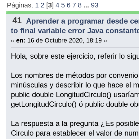
Páginas:
1
2
[
3
]
4
5
6
7
8
...
93
41
Aprender a programar desde ce
to final variable error Java consta
«
en:
16 de Octubre 2020, 18:19 »
Hola, sobre este ejercicio, referir lo sig
Los nombres de métodos por convenio
minúsculas y describir lo que hace el 
public double LongitudCirculo() usaría
getLongitudCirculo() ó public double ob
La respuesta a la pregunta ¿Es posible
Circulo para establecer el valor de nu