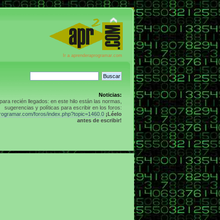
Ir a aprenderaprogramar.com
Noticias:
para recién llegados: en este hilo están las normas,
sugerencias y políticas para escribir en los foros:
programar.com/foros/index.php?topic=1460.0
¡Léelo
antes de escribir!