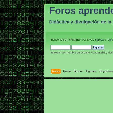
Foros aprend
Didáctica y divulgación de l
Bienvenido(a),
Visitante
. Por favor,
ingresa
o
regís
Ingresar con nombre de usuario, contraseña y dura
Inicio
Ayuda
Buscar
Ingresar
Registrars