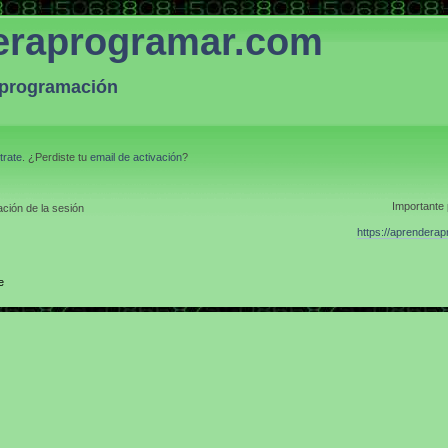
eraprogramar.com
a programación
trate
. ¿Perdiste tu
email de activación
?
Importante 
ción de la sesión
https://aprendera
e