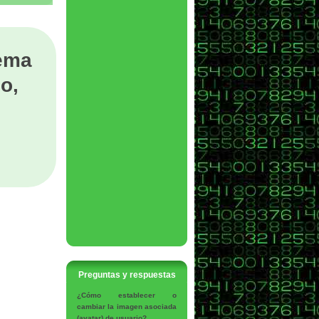
tema
o,
Preguntas y respuestas
¿Cómo establecer o
cambiar la imagen asociada
(avatar) de usuario?