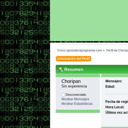
Foros aprenderaprogramar.com
»
Perfil de Chorip
Información del Perfil
Resumen
Choripan 
Mensajes:
Sin experiencia
Edad:
Desconectado
Mostrar Mensajes
Fecha de regi
Mostrar Estadísticas
Hora Local:
Última vez ac