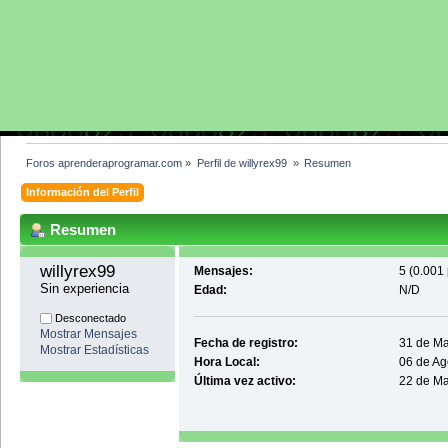
Foros aprenderaprogramar.com
»
Perfil de willyrex99 
»
Resumen
Información del Perfil
Resumen
willyrex99 
Mensajes:
5 (0.001 
Sin experiencia
Edad:
N/D
Desconectado
Mostrar Mensajes
Fecha de registro:
31 de Ma
Mostrar Estadísticas
Hora Local:
06 de Ag
Última vez activo:
22 de Ma