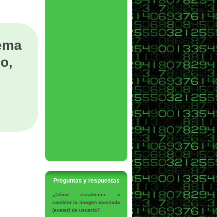
tema
o,
Preguntas y respuestas
¿Cómo establecer o
cambiar la imagen asociada
(avatar) de usuario?