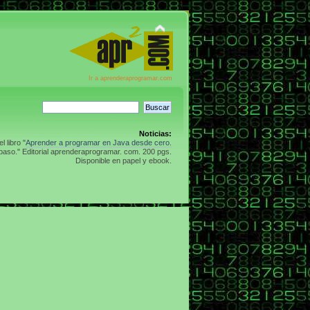
Ir a aprenderaprogramar.com
Noticias:
 libro "
Aprender a programar en Java desde cero.
aso." Editorial aprenderaprogramar. com. 200 pgs.
Disponible en papel y ebook.