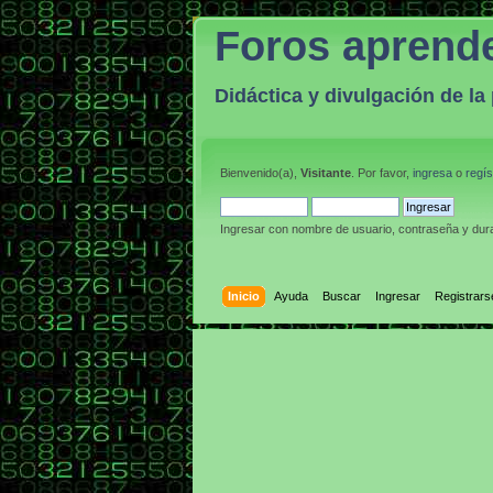
Foros aprend
Didáctica y divulgación de l
Bienvenido(a),
Visitante
. Por favor,
ingresa
o
regís
Ingresar con nombre de usuario, contraseña y dura
Inicio
Ayuda
Buscar
Ingresar
Registrars