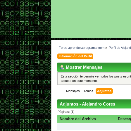
Foros aprenderaprogramar.com
»
Perfil de Alejan
Información del Perfil
Mostrar Mensajes
Esta sección te permite ver todos los posts escri
acceso en este momento.
Mensajes
Temas
Adjuntos
Adjuntos - Alejandro Cores
Páginas: [
1
]
Nombre del Archivo
Descar