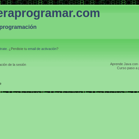
eraprogramar.com
a programación
trate
. ¿Perdiste tu
email de activación
?
Aprende Java con el
ción de la sesión
Curso paso a p
e