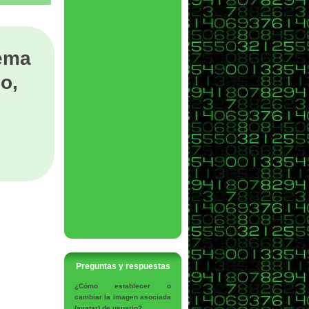
tema
o,
Preguntas y respuestas
¿Cómo establecer o
cambiar la imagen asociada
(avatar) de usuario?