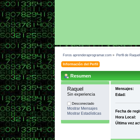
Foros aprenderaprogramar.com
»
Perfil de Raquel
Información del Perfil
Resumen
Raquel 
Mensajes:
Sin experiencia
Edad:
Desconectado
Mostrar Mensajes
Fecha de regi
Mostrar Estadísticas
Hora Local:
Última vez ac