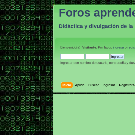
Foros aprend
Didáctica y divulgación de l
Bienvenido(a),
Visitante
. Por favor,
ingresa
o
regís
Ingresar con nombre de usuario, contraseña y dura
Inicio
Ayuda
Buscar
Ingresar
Registrars