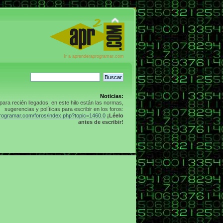
Ir a aprenderaprogramar.com
Noticias:
para recién llegados: en este hilo están las normas,
sugerencias y políticas para escribir en los foros:
programar.com/foros/index.php?topic=1460.0
¡Léelo
antes de escribir!