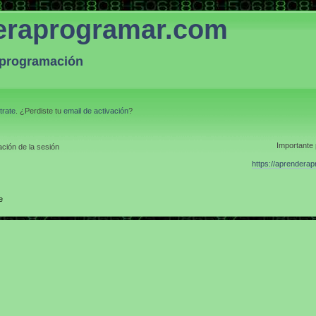
eraprogramar.com
a programación
trate
. ¿Perdiste tu
email de activación
?
Importante 
ción de la sesión
https://aprendera
e