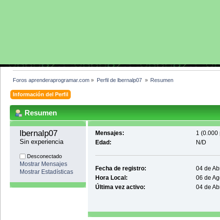
Foros aprenderaprogramar.com
»
Perfil de lbernalp07 
»
Resumen
Información del Perfil
Resumen
lbernalp07 
Mensajes:
1 (0.000 
Sin experiencia
Edad:
N/D
Desconectado
Mostrar Mensajes
Fecha de registro:
04 de Ab
Mostrar Estadísticas
Hora Local:
06 de Ag
Última vez activo:
04 de Ab