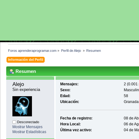
Foros aprenderaprogramar.com
»
Perfil de Alejo 
»
Resumen
Información del Perfil
Resumen
Alejo 
Mensajes:
2 (0.001 
Sin experiencia
Sexo:
Masculi
Edad:
58
Ubicación:
Granada
Fecha de registro:
08 de Ab
Desconectado
Hora Local:
06 de Ag
Mostrar Mensajes
Última vez activo:
04 de Ma
Mostrar Estadísticas