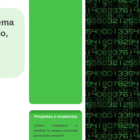
tema
o,
Preguntas y respuestas
¿Cómo establecer o
cambiar la imagen asociada
(avatar) de usuario?