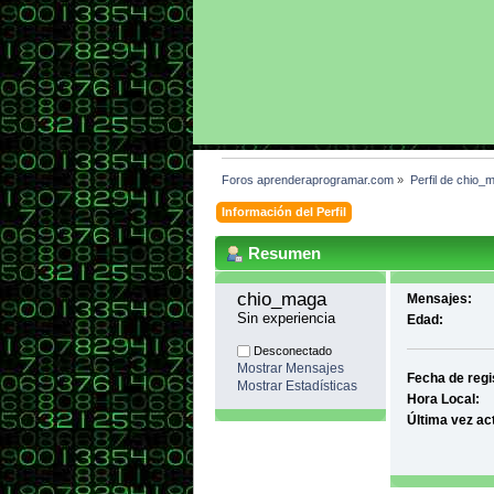
Foros aprenderaprogramar.com
»
Perfil de chio_
Información del Perfil
Resumen
chio_maga 
Mensajes:
Sin experiencia
Edad:
Desconectado
Mostrar Mensajes
Fecha de regi
Mostrar Estadísticas
Hora Local:
Última vez ac