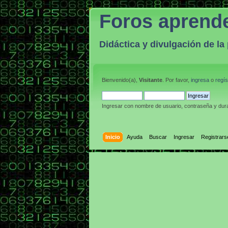
Foros aprend
Didáctica y divulgación de l
Bienvenido(a),
Visitante
. Por favor,
ingresa
o
regís
Ingresar con nombre de usuario, contraseña y dura
Inicio
Ayuda
Buscar
Ingresar
Registrars