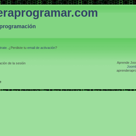
eraprogramar.com
a programación
trate
. ¿Perdiste tu
email de activación
?
Aprende Joom
ción de la sesión
Jooml
aprenderapro
e