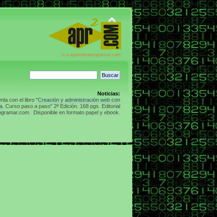
Ir a aprenderaprogramar.com
Noticias:
la con el libro "
Creación y administración web con
a.
Curso paso a paso" 2ª Edición. 168 pgs. Editorial
gramar.com. Disponible en formato papel y ebook.