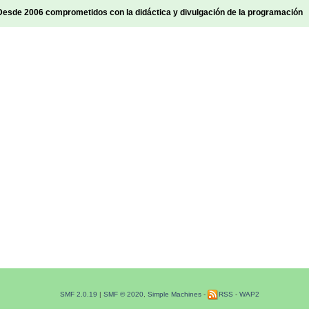
sde 2006 comprometidos con la didáctica y divulgación de la programación
SMF 2.0.19
|
SMF © 2020
,
Simple Machines
-
RSS
-
WAP2