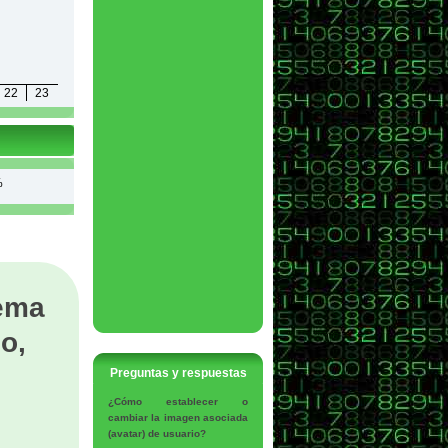
22
23
%
tema
o,
Preguntas y respuestas
¿Cómo establecer o
cambiar la imagen asociada
(avatar) de usuario?