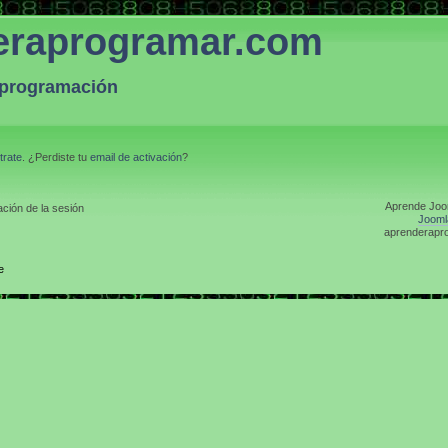
eraprogramar.com
a programación
trate
. ¿Perdiste tu
email de activación
?
Aprende Joom
ción de la sesión
Jooml
aprenderapro
e