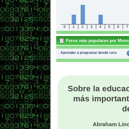
0
1
2
3
4
5
6
7
Foros más populares por Mens
Aprender a programar desde cero
Sobre la educac
más important
d
Abraham Linc