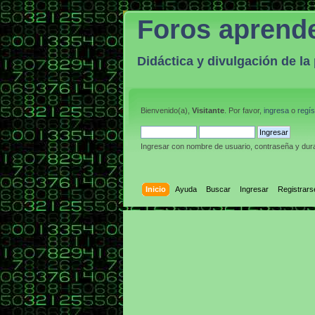
Foros aprend
Didáctica y divulgación de l
Bienvenido(a),
Visitante
. Por favor,
ingresa
o
regís
Ingresar con nombre de usuario, contraseña y dura
Inicio
Ayuda
Buscar
Ingresar
Registrars