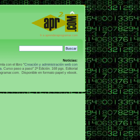
Ir a aprenderaprogramar.com
Noticias:
la con el libro "
Creación y administración web con
a.
Curso paso a paso" 2ª Edición. 168 pgs. Editorial
gramar.com. Disponible en formato papel y ebook.