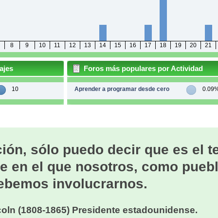
8
9
10
11
12
13
14
15
16
17
18
19
20
21
ajes
Foros más populares por Actividad
10
Aprender a programar desde cero
0.09
ión, sólo puedo decir que es el 
e en el que nosotros, como puebl
ebemos involucrarnos.
oln (1808-1865) Presidente estadounidense.