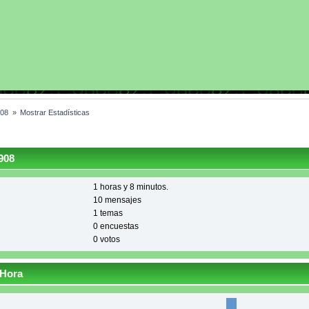
908 
»
Mostrar Estadísticas
908
1 horas y 8 minutos.
10 mensajes
1 temas
0 encuestas
0 votos
 Hora