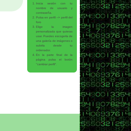
Inicia sesión con tu
nombre de usuario y
contraseña.
Pulsa en perfil --> perfil del
foro
Elige la imagen
personalizada que quieras
usar. Puedes escogerla de
una galería de imágenes o
subirla desde tu
ordenador.
En la parte final de la
página pulsa el botón
"cambiar perfil".