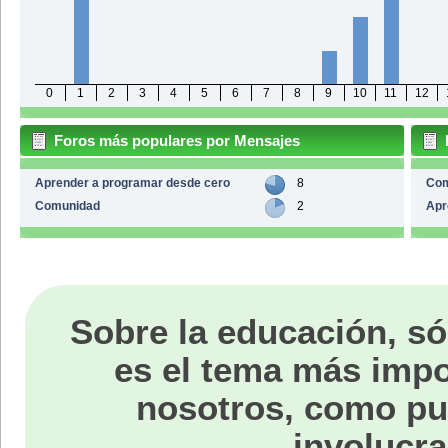
0
1
2
3
4
5
6
7
8
9
10
11
12
Foros más populares por Mensajes
Aprender a programar desde cero
8
Co
Comunidad
2
Apr
Sobre la educación, só
es el tema más impo
nosotros, como p
involucra