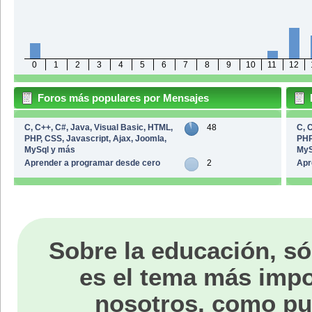
0
1
2
3
4
5
6
7
8
9
10
11
12
Foros más populares por Mensajes
C, C++, C#, Java, Visual Basic, HTML,
48
C, 
PHP, CSS, Javascript, Ajax, Joomla,
PHP
MySql y más
MyS
Aprender a programar desde cero
2
Apr
Sobre la educación, só
es el tema más impo
nosotros, como p