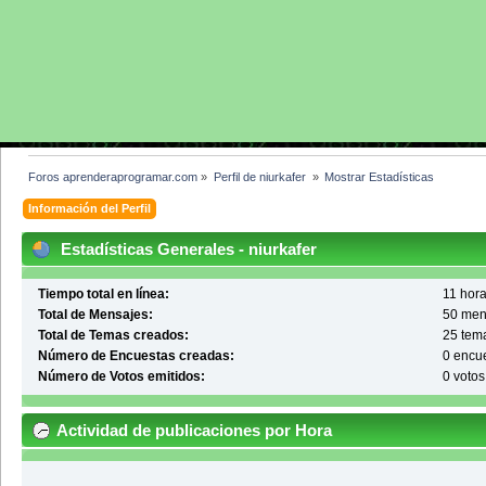
Foros aprenderaprogramar.com
»
Perfil de niurkafer 
»
Mostrar Estadísticas
Información del Perfil
Estadísticas Generales - niurkafer
Tiempo total en línea:
11 hora
Total de Mensajes:
50 men
Total de Temas creados:
25 tem
Número de Encuestas creadas:
0 encu
Número de Votos emitidos:
0 votos
Actividad de publicaciones por Hora