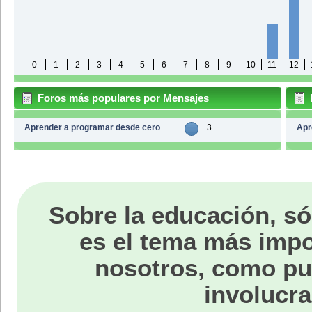
0
1
2
3
4
5
6
7
8
9
10
11
12
Foros más populares por Mensajes
Aprender a programar desde cero
3
Apr
Sobre la educación, só
es el tema más impo
nosotros, como p
involucra