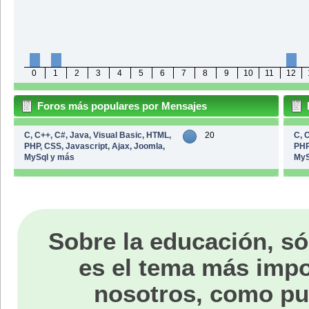
0
1
2
3
4
5
6
7
8
9
10
11
12
Foros más populares por Mensajes
C, C++, C#, Java, Visual Basic, HTML,
20
C, 
PHP, CSS, Javascript, Ajax, Joomla,
PHP
MySql y más
MyS
Sobre la educación, só
es el tema más impo
nosotros, como p