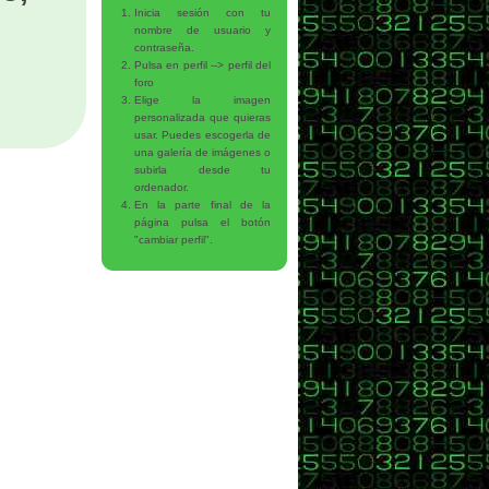
Inicia sesión con tu
nombre de usuario y
contraseña.
Pulsa en perfil --> perfil del
foro
Elige la imagen
personalizada que quieras
usar. Puedes escogerla de
una galería de imágenes o
subirla desde tu
ordenador.
En la parte final de la
página pulsa el botón
"cambiar perfil".