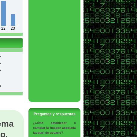
22
23
%
%
%
%
Preguntas y respuestas
tema
¿Cómo establecer o
cambiar la imagen asociada
o,
(avatar) de usuario?