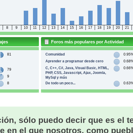
8
9
10
11
12
13
14
15
16
17
18
19
20
21
ajes
Foros más populares por Actividad
81
Comunidad
0.95
Aprender a programar desde cero
0.68
C, C++, C#, Java, Visual Basic, HTML,
0.66
79
PHP, CSS, Javascript, Ajax, Joomla,
9
MySql y más
8
De todo un poco...
0.63
ión, sólo puedo decir que es el 
e en el que nosotros, como puebl