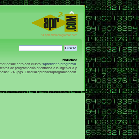
Ir a aprenderaprogramar.com
Noticias:
ar desde cero con el libro "
Aprender a programar.
entos de programación orientados a la ingeniería y
ncias". 748 pgs. Editorial aprenderaprogramar.com.