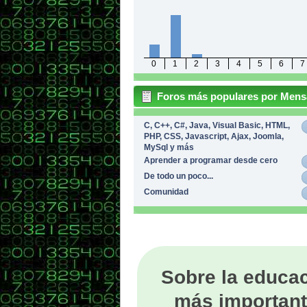
0
1
2
3
4
5
6
7
Foros más populares por Mens
C, C++, C#, Java, Visual Basic, HTML,
PHP, CSS, Javascript, Ajax, Joomla,
MySql y más
Aprender a programar desde cero
De todo un poco...
Comunidad
Sobre la educac
más important