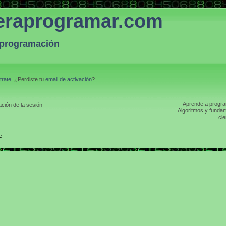
eraprogramar.com
a programación
trate
. ¿Perdiste tu
email de activación
?
Aprende a program
ción de la sesión
Algoritmos y fundam
cie
e