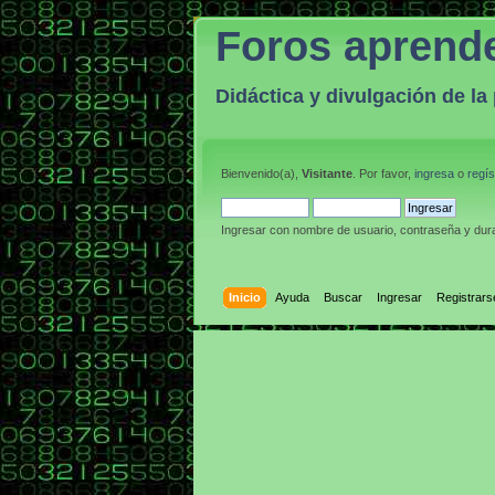
Foros aprend
Didáctica y divulgación de l
Bienvenido(a),
Visitante
. Por favor,
ingresa
o
regís
Ingresar con nombre de usuario, contraseña y dura
Inicio
Ayuda
Buscar
Ingresar
Registrars