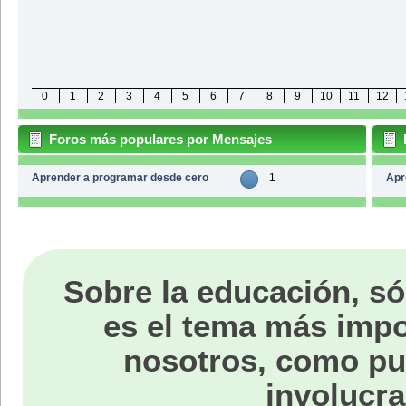
0
1
2
3
4
5
6
7
8
9
10
11
12
Foros más populares por Mensajes
Aprender a programar desde cero
1
Apr
Sobre la educación, só
es el tema más impo
nosotros, como p
involucra