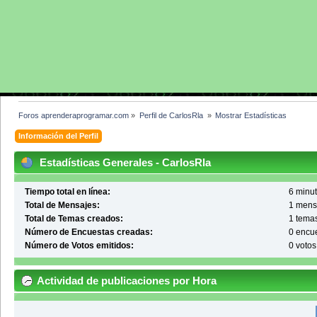
Foros aprenderaprogramar.com
»
Perfil de CarlosRla 
»
Mostrar Estadísticas
Información del Perfil
Estadísticas Generales - CarlosRla
Tiempo total en línea:
6 minut
Total de Mensajes:
1 mens
Total de Temas creados:
1 tema
Número de Encuestas creadas:
0 encu
Número de Votos emitidos:
0 votos
Actividad de publicaciones por Hora