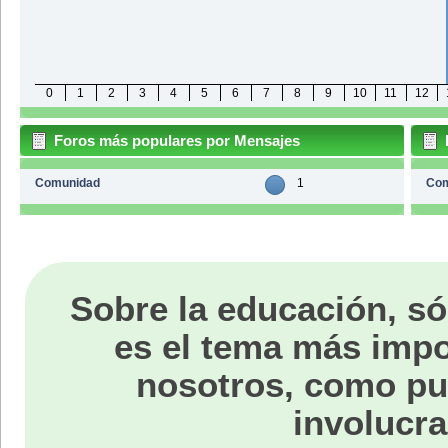
0
1
2
3
4
5
6
7
8
9
10
11
12
Foros más populares por Mensajes
Comunidad
1
Co
Sobre la educación, só
es el tema más impo
nosotros, como p
involucra