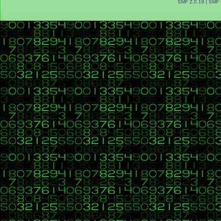
SMF 2.0.19
|
SMF 