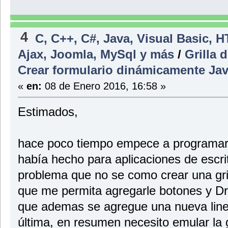
rowIndex = value;
}
}
4
// Implements the IDataGridViewEditingControl.EditingControl
C, C++, C#, Java, Visual Basic, 
// method.
public bool EditingControlWantsInputKey(
Ajax, Joomla, MySql y más
/
Grilla 
Keys key, bool dataGridViewWantsInputKey)
{
Crear formulario dinámicamente Jav
// Let the DateTimePicker handle the keys listed.
switch (key & Keys.KeyCode)
«
en:
08 de Enero 2016, 16:58 »
{
case Keys.Left:
case Keys.Up:
Estimados,
case Keys.Down:
case Keys.Right:
case Keys.Home:
case Keys.End:
hace poco tiempo empece a programar 
case Keys.PageDown:
case Keys.PageUp:
había hecho para aplicaciones de escri
return true;
default:
problema que no se como crear una gril
return !dataGridViewWantsInputKey;
}
que me permita agregarle botones y D
}
// Implements the IDataGridViewEditingControl.PrepareEditing
que ademas se agregue una nueva linea
// method.
public void PrepareEditingControlForEdit(bool selectAll)
última, en resumen necesito emular la 
{