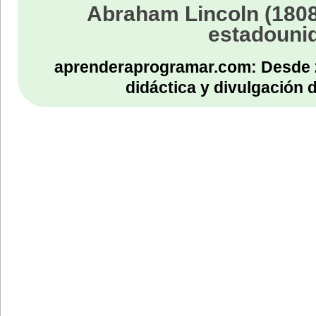
Abraham Lincoln (1808
{
get
estadouni
{
return TextChanged;
}
set
aprenderaprogramar.com: Desde 
{
TextChanged = value;
didáctica y divulgación 
}
}
// Implements the IDataGridViewEditingControl
// .EditingPanelCursor property.
public Cursor EditingPanelCursor
{
get
{
return base.Cursor;
}
}
protected override void OnTextChanged(EventArgs eventargs)
{
// Notify the DataGridView that the contents of the cel
// have changed.
TextChanged = true;
this.EditingControlDataGridView.NotifyCurrentCellDirty(t
base.OnTextChanged(eventargs);
}