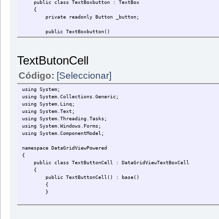
public class TextBoxbutton : TextBox
{
private readonly Button _button;
public TextBoxbutton()
{
_button = new Button {
Cursor = Cursors.Default,
TextButonCell
TabStop = false,
FlatStyle = FlatStyle.Flat
Código:
[Seleccionar]
};
this.Controls.Add(_button);
using System;
PosicionarBoton();
using System.Collections.Generic;
}
using System.Linq;
using System.Text;
protected override void OnResize(EventArgs e)
using System.Threading.Tasks;
{
using System.Windows.Forms;
base.OnResize(e);
using System.ComponentModel;
PosicionarBoton();
}
namespace DataGridViewPowered
{
private void PosicionarBoton()
public class TextButtonCell : DataGridViewTextBoxCell
{
{
_button.Size = new Size(this.ClientSize.Height, this.Clie
public TextButtonCell() : base()
_button.Location = new Point(this.ClientSize.Width - _but
{
SendMessage(this.Handle, 0xd3, (IntPtr)2, (IntPtr)(_butto
}
}
[System.Runtime.InteropServices.DllImport("user32.dll")]
public override void InitializeEditingControl(int rowIndex,
private static extern IntPtr SendMessage(IntPtr hWnd, int msg
initialFormattedValue, DataGridViewCellStyle dataGridViewCel