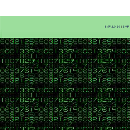
}
}
SMF 2.0.19
|
SMF 