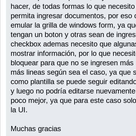
catch
hacer, de todas formas lo que necesit
{
this.Text = "";
permita ingresar documentos, por eso
}
}
emular la grilla de windows form, ya q
}
tengan un boton y otras sean de ingres
public object GetEditingControlFormattedValue(
DataGridViewDataErrorContexts context)
checkbox ademas necesito que alguna
{
return EditingControlFormattedValue;
mostrar información, por lo que necesi
}
bloquear para que no se ingresen más l
public void ApplyCellStyleToEditingControl(
DataGridViewCellStyle dataGridViewCellStyle)
{
más lineas según sea el caso, ya que 
this.Font = dataGridViewCellStyle.Font;
this.ButtonImage = Properties.Resources.Elipsis;
como plantilla se puede seguir editand
}
y luego no podría editarse nuevamente
// Implements the IDataGridViewEditingControl.EditingControl
// property.
poco mejor, ya que para este caso so
public int EditingControlRowIndex
{
la UI.
get
{
return rowIndex;
}
Muchas gracias
set
{