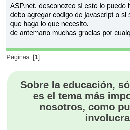
// No preparation needs to be done.
ASP.net, desconozco si esto lo puedo h
}
debo agregar codigo de javascript o si
// Implements the IDataGridViewEditingControl
// .RepositionEditingControlOnValueChange property.
que haga lo que necesito.
public bool RepositionEditingControlOnValueChange
{
de antemano muchas gracias por cualq
get
{
return false;
}
}
Páginas: [
1
]
// Implements the IDataGridViewEditingControl
// .EditingControlDataGridView property.
public DataGridView EditingControlDataGridView
{
get
Sobre la educación, só
{
return dataGridView;
}
es el tema más impo
set
{
nosotros, como p
dataGridView = value;
}
}
involucra
// Implements the IDataGridViewEditingControl
// .EditingControlValueChanged property.
public bool EditingControlValueChanged