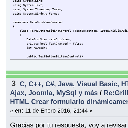
using System.Linq;
throw new InvalidCastException("Debe utilizar una cel
// Retorna valor tipo string
using System.Text;
}
return typeof(string);
using System.Threading.Tasks;
base.CellTemplate = value;
}
using System.Windows.Forms;
}
}
}
namespace DataGridViewPowered
}
public override object DefaultNewRowValue
{
}
{
class TextButtonEditingControl :TextBoxbutton, IDataGridViewEdi
get
{
{
DataGridView dataGridView;
// Retrona vallor vacio por defecto
private bool TextChanged = false;
return "";
int rowIndex;
}
}
public TextButtonEditingControl()
{
}
}
public object EditingControlFormattedValue
}
3
C, C++, C#, Java, Visual Basic, 
{
get
Ajax, Joomla, MySql y más
/
Re:Gril
{
return this.Text;
}
HTML Crear formulario dinámicamen
set
{
«
en:
11 de Enero 2016, 21:44 »
try
{
this.Text = "";
Gracias por tu respuesta, voy a revisar
}