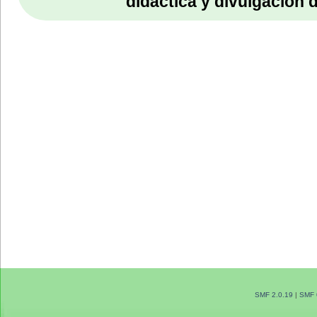
didáctica y divulgación 
SMF 2.0.19
|
SMF 