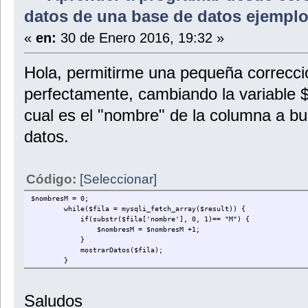
datos de una base de datos ejemplo
«
en:
30 de Enero 2016, 19:32 »
Hola, permitirme una pequeña correcció
perfectamente, cambiando la variable $r
cual es el "nombre" de la columna a bus
datos.
Código:
[Seleccionar]
$nombresM = 0;
while($fila = mysqli_fetch_array($result)) {
if(substr($fila['nombre'], 0, 1)== "M") {
$nombresM = $nombresM +1;
}
mostrarDatos($fila);
}
Saludos