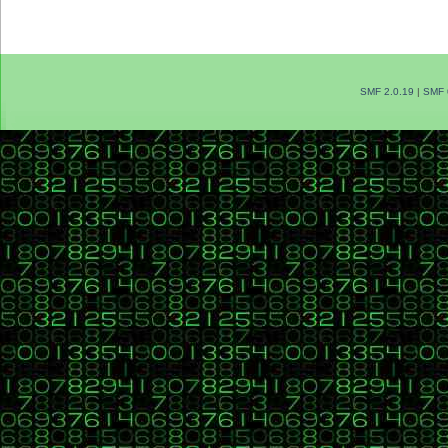
SMF 2.0.19
|
SMF 