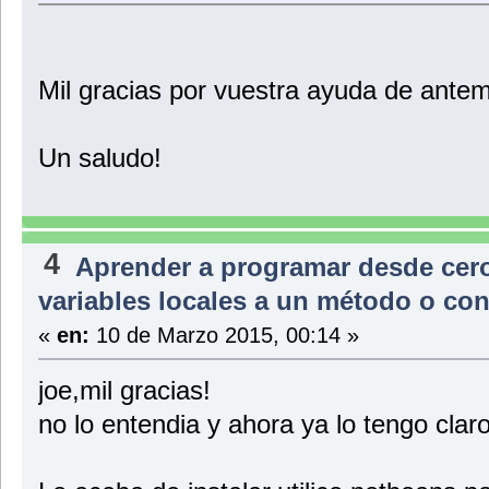
public Casa(double valorSuperficie,String valorDireccion,SalonCa
superficie = valorSuperficie;
direccion = valorDireccion;
salonCasa = valorSalonCasa;
cocinaCasa = valorCocinaCasa;
Mil gracias por vuestra ayuda de ante
}
public void setSuperficie(int valorSuperficie){
Un saludo!
superficie = valorSuperficie;
}
public void setDireccion(String valorDireccion){
direccion=valorDireccion;
}
public void setSalonCasa(SalonCasa valorSalonCasa){
4
salonCasa=valorSalonCasa;
Aprender a programar desde cer
}
public void setCocinaCasa(CocinaCasa valorCocinaCasa){
variables locales a un método o con
cocinaCasa=valorCocinaCasa;
}
«
en:
10 de Marzo 2015, 00:14 »
public double getValorSuperficie(){
return superficie;
}
joe,mil gracias!
public String getValorDireccion(){
return direccion;
no lo entendia y ahora ya lo tengo clar
}
public SalonCasa getValorSalonCasa(){
return salonCasa;
}
public CocinaCasa getValorCocinaCasa(){