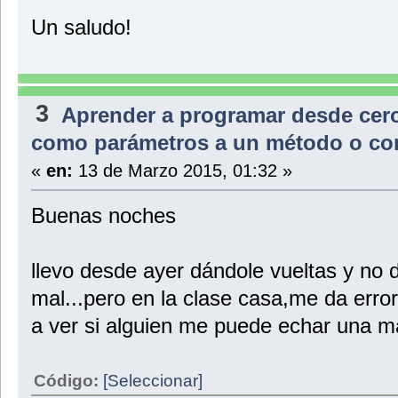
}
public String getValorDireccion(){
Un saludo!
return direccion;
}
public SalonCasa getValorSalonCasa(){
return salonCasa;
}
public CocinaCasa getValorCocinaCasa(){
3
Aprender a programar desde cer
return cocinaCasa;
}
como parámetros a un método o con
}
«
en:
13 de Marzo 2015, 01:32 »
Buenas noches
llevo desde ayer dándole vueltas y no 
mal...pero en la clase casa,me da erro
a ver si alguien me puede echar una man
Código:
[Seleccionar]