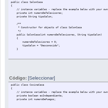
public class SalonCasa
{
// instance variables - replace the example below with your own
private int numeroDeTelevisores;
private String tipoSalon;
/**
* Constructor for objects of class SalonCasa
*/
public SalonCasa(int numeroDeTelevisores, String tipoSalon)
{
numeroDeTelevisores = 0;
tipoSalon = "Desconocido";
}
public void setNumeroDeTelevisores(int valorNumeroDeTelevisores
valorNumeroDeTelevisores = numeroDeTelevisores;
}
public void setTipoSalon (String valorTipoSalon){
valorTipoSalon = tipoSalon;
Código:
[Seleccionar]
}
public int getNumeroDeTelevosores(){
public class CocinaCasa
return numeroDeTelevisores;
{
}
// instance variables - replace the example below with your own
public String getTipoSalon(){
private boolean esIndependiente;
return tipoSalon;
private int numeroDeFuegos;
}
}