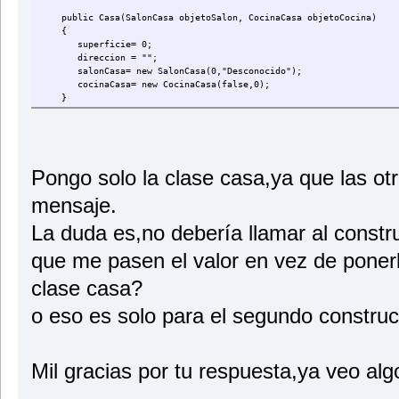
public Casa(SalonCasa objetoSalon, CocinaCasa objetoCocina)
{
superficie= 0;
direccion = "";
salonCasa= new SalonCasa(0,"Desconocido");
cocinaCasa= new CocinaCasa(false,0);
}
public Casa(double valorSuperficie,String valorDireccion,SalonCa
superficie = valorSuperficie;
direccion = valorDireccion;
salonCasa = valorSalonCasa;
cocinaCasa = valorCocinaCasa;
Pongo solo la clase casa,ya que las ot
}
mensaje.
public void setSuperficie(int valorSuperficie){
La duda es,no debería llamar al constru
superficie = valorSuperficie;
}
que me pasen el valor en vez de ponerl
public void setDireccion(String valorDireccion){
direccion=valorDireccion;
clase casa?
}
public void setSalonCasa(SalonCasa valorSalonCasa){
o eso es solo para el segundo construc
salonCasa=valorSalonCasa;
}
public void setCocinaCasa(CocinaCasa valorCocinaCasa){
cocinaCasa=valorCocinaCasa;
Mil gracias por tu respuesta,ya veo alg
}
public double getValorSuperficie(){
return superficie;