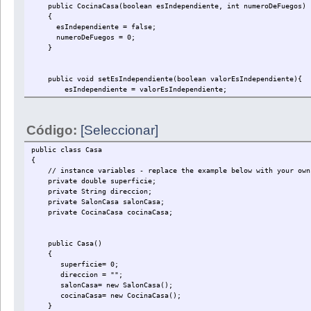
public CocinaCasa(boolean esIndependiente, int numeroDeFuegos)
{
esIndependiente = false;
numeroDeFuegos = 0;
}
public void setEsIndependiente(boolean valorEsIndependiente){
esIndependiente = valorEsIndependiente;
}
public void setNumeroDeFuegos(int valorNumeroDeFuegos){
numeroDeFuegos = valorNumeroDeFuegos;
Código:
[Seleccionar]
}
public boolean getEsIndependiente(){
public class Casa
return esIndependiente;
{
}
// instance variables - replace the example below with your own
public int getNumeroDeFuegos(){
private double superficie;
return numeroDeFuegos;
private String direccion;
}
private SalonCasa salonCasa;
}
private CocinaCasa cocinaCasa;
public Casa()
{
superficie= 0;
direccion = "";
salonCasa= new SalonCasa();
cocinaCasa= new CocinaCasa();
}