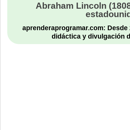
Abraham Lincoln (1808
boolean motorEsParaAgua;
estadouni
if(tipoBomba==1){
motorEsParaAgua=true;
}
else{ motorEsParaAgua=false;}
aprenderaprogramar.com: Desde 
}
}
didáctica y divulgación 