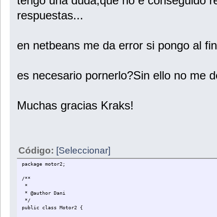
tengo una duda,que no e conseguido res
respuestas...
en netbeans me da error si pongo al f
es necesario pornerlo?Sin ello no me de
Muchas gracias Kraks!
Código:
[Seleccionar]
package motor2;
/**
*
* @author Dani
*/
public class Motor2 {