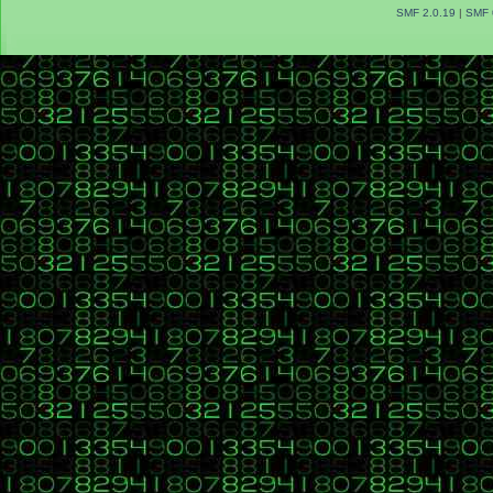
SMF 2.0.19
|
SMF 