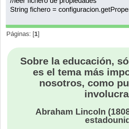
//leer fichero de propiedades
String fichero = configuracion.getPrope
Páginas: [
1
]
Sobre la educación, só
es el tema más impo
nosotros, como p
involucra
Abraham Lincoln (1808
estadouni