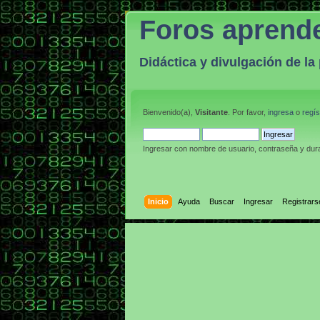
Foros aprend
Didáctica y divulgación de l
Bienvenido(a),
Visitante
. Por favor,
ingresa
o
regís
Ingresar con nombre de usuario, contraseña y dura
Inicio
Ayuda
Buscar
Ingresar
Registrars