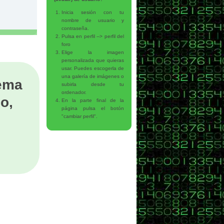
Inicia sesión con tu
nombre de usuario y
contraseña.
Pulsa en perfil --> perfil del
foro
Elige la imagen
personalizada que quieras
usar. Puedes escogerla de
una galería de imágenes o
tema
subirla desde tu
ordenador.
o,
En la parte final de la
página pulsa el botón
"cambiar perfil".