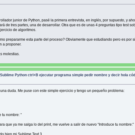
llador junior de Python, pasé la primera entrevista, en inglés, por supuesto, y aho
rá de tres partes, una de desarrollar. Otra que es de unas 4 preguntas tipo test so
jercicio de algoritmos.
mo prepararme esta parte del proceso? Obviamente que estudiando pero es por si
n a proponer.
s molestias.
/
Sublime Python ctrl+B ejecutar programa simple pedir nombre y decir hola có
una duda. Me puse con este simple ejercicio y tengo un pequeño problema:
e tu nombre: ”
para que ya me salga lo del print, me vuelve a salir de nuevo “Introduce tu nombre:”
o bien mi Sublime Text 3.