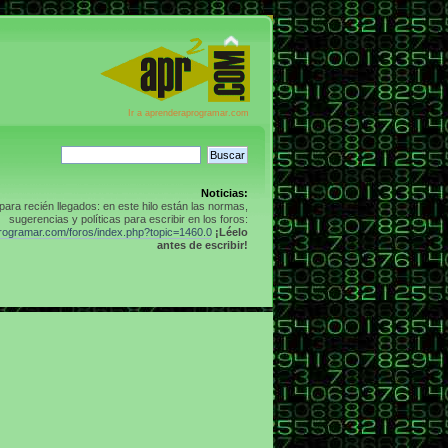
Ir a aprenderaprogramar.com
Noticias:
para recién llegados: en este hilo están las normas,
sugerencias y políticas para escribir en los foros:
programar.com/foros/index.php?topic=1460.0
¡Léelo
antes de escribir!