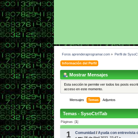
Foros aprenderaprogramar.com
»
Perfil de SysoCt
Información del Perfil
Mostrar Mensajes
Esta sección te permite ver todos los posts escri
acceso en este momento.
Mensajes
Temas
Adjuntos
Temas - SysoCtrlTab
Páginas: [
1
]
1
Comunidad
/
Ayuda con entrevista d
«
en:
06 de Abril 2022, 22:47 »