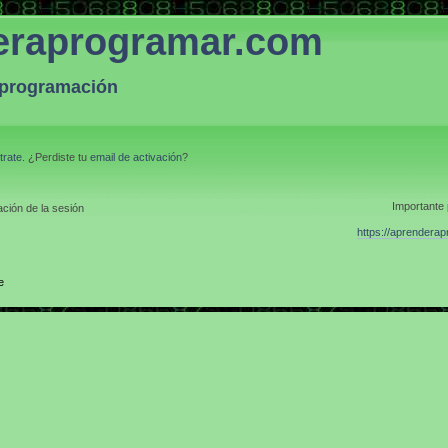
eraprogramar.com
a programación
trate
. ¿Perdiste tu
email de activación
?
Importante 
ción de la sesión
https://aprendera
e