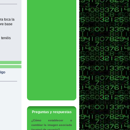
ra toca la
bre base
 tenéis
digo
Preguntas y respuestas
¿Cómo establecer o
cambiar la imagen asociada
(avatar) de usuario?