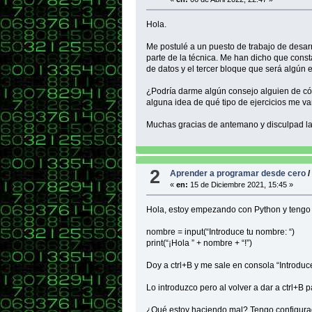
Hola.
Me postulé a un puesto de trabajo de desarro
parte de la técnica. Me han dicho que consta
de datos y el tercer bloque que será algún e
¿Podría darme algún consejo alguien de có
alguna idea de qué tipo de ejercicios me va
Muchas gracias de antemano y disculpad la
2
Aprender a programar desde cero
«
en:
15 de Diciembre 2021, 15:45 »
Hola, estoy empezando con Python y tengo 
nombre = input(“Introduce tu nombre: “)
print(“¡Hola ” + nombre + “!”)
Doy a ctrl+B y me sale en consola “Introduc
Lo introduzco pero al volver a dar a ctrl+B 
¿Qué estoy haciendo mal? Tengo configurad