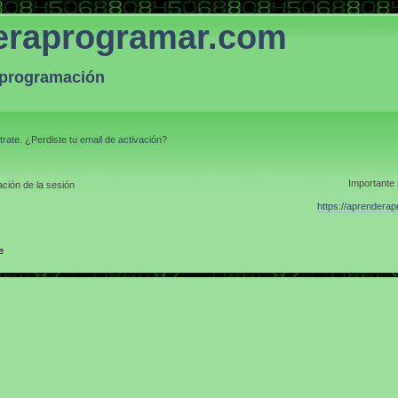
eraprogramar.com
a programación
trate
. ¿Perdiste tu
email de activación
?
Importante 
ción de la sesión
https://aprendera
e