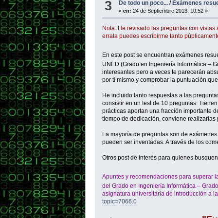
3
De todo un poco...
/
Exámenes resuel
«
en:
24 de Septiembre 2013, 10:52 »
Nota: He revisado las preguntas con vistas 
errata puedes escribirme tanto públicament
En este post se encuentran exámenes resue
UNED (Grado en Ingeniería Informática – Gr
interesantes pero a veces te parecerán abs
por tí mismo y comprobar la puntuación que
He incluido tanto respuestas a las pregunt
consistir en un test de 10 preguntas. Tien
prácticas aportan una fracción importante d
tiempo de dedicación, conviene realizarlas 
La mayoría de preguntas son de exámenes r
pueden ser inventadas. A través de los come
Otros post de interés para quienes busquen
Apuntes y recomendaciones para superar l
del Grado en Ingeniería Informática – Grad
asignatura universitaria de introducción a l
topic=7066.0