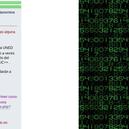
damentos
ras alguna
la UNED
ro a veces
lo del
C/C++.
darán a
rimer curso
 una
ex.php?
do en