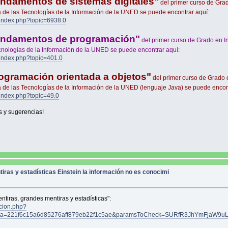
ndamentos de sistemas digitales"
del primer curso de Gra
ía de las Tecnologías de la Información de la UNED se puede encontrar aquí:
/index.php?topic=6938.0
ndamentos de programación"
del primer curso de Grado en I
ecnologías de la Información de la UNED se puede encontrar aquí:
/index.php?topic=401.0
ogramación orientada a objetos"
del primer curso de Grado 
ía de las Tecnologías de la Información de la UNED (lenguaje Java) se puede encon
index.php?topic=49.0
s y sugerencias!
iras y estadísticas Einstein la información no es conocimi
ntiras, grandes mentiras y estadísticas":
acion.php?
ta=221f6c15a6d85276aff879eb22f1c5ae&paramsToCheck=SURfR3JhYmFjaW9u