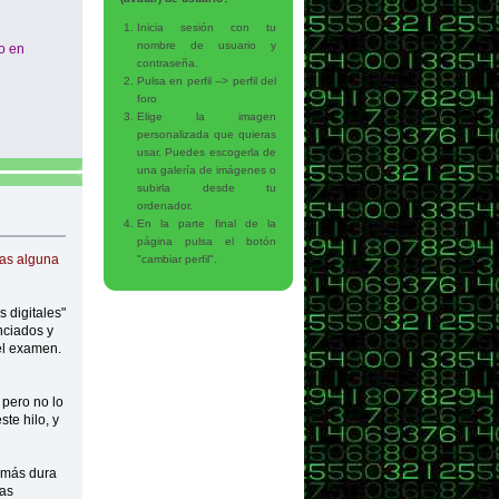
Inicia sesión con tu
nombre de usuario y
o en
contraseña.
Pulsa en perfil --> perfil del
foro
Elige la imagen
personalizada que quieras
usar. Puedes escogerla de
una galería de imágenes o
subirla desde tu
ordenador.
En la parte final de la
página pulsa el botón
ras alguna
"cambiar perfil".
 digitales"
nciados y
del examen.
 pero no lo
te hilo, y
 más dura
mas