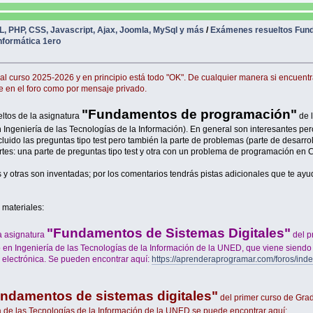
ML, PHP, CSS, Javascript, Ajax, Joomla, MySql y más
/
Exámenes resueltos Fun
nformática 1ero
 al curso 2025-2026 y en principio está todo "OK". De cualquier manera si encuent
e en el foro como por mensaje privado.
"Fundamentos de programación"
ltos de la asignatura
de 
 Ingeniería de las Tecnologías de la Información). En general son interesantes pe
uido las preguntas tipo test pero también la parte de problemas (parte de desarrol
es: una parte de preguntas tipo test y otra con un problema de programación en 
 otras son inventadas; por los comentarios tendrás pistas adicionales que te ayu
 materiales:
"Fundamentos de Sistemas Digitales"
a asignatura
del p
o en Ingeniería de las Tecnologías de la Información de la UNED, que viene siendo
a electrónica. Se pueden encontrar aquí:
https://aprenderaprogramar.com/foros/ind
ndamentos de sistemas digitales"
del primer curso de Gra
ía de las Tecnologías de la Información de la UNED se puede encontrar aquí: