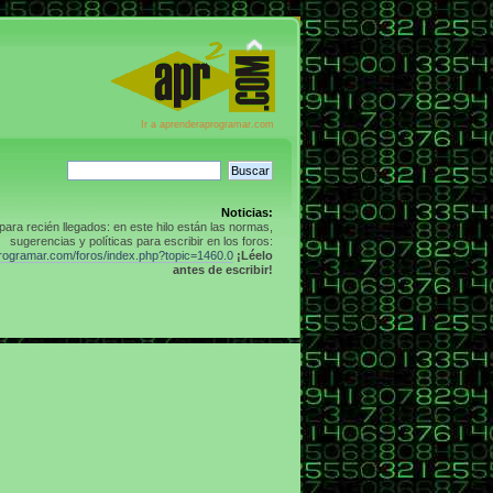
Ir a aprenderaprogramar.com
Noticias:
para recién llegados: en este hilo están las normas,
sugerencias y políticas para escribir en los foros:
programar.com/foros/index.php?topic=1460.0
¡Léelo
antes de escribir!