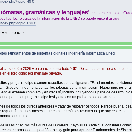
index.php?topic=49.0
tómatas, gramáticas y lenguajes"
del primer curso de Grad
ía de las Tecnologías de la Información de la UNED se puede encontrar aquí:
/index.php?topic=638.0
s y sugerencias!
tos Fundamentos de sistemas digitales Ingeniería Informática Uned
 al curso 2025-2026 y en principio está todo "OK". De cualquier manera si encuent
e en el foro como por mensaje privado.
tos y preguntas tipo examen resueltas de la asignatura "Fundamentos de sistemas
a – Grado en Ingeniería de las Tecnologías de la Información). Habrá muchos enu
elto el examen completo y en otros sí, incluso incluyendo la parte de desarrollo 
una parte con preguntas tipo test y otra con un problema de desarrollo.
nes de todos los cursos anteriores y tratar de resolverlos todos. Parece buena idea
e requeriría muchos meses. La recomendación es resolver lo que hay resuelto en es
menes si quieres.
de las asignaturas más duras de la carrera (hay varias, cada cual considera como
te recomendamos leer el post "Apuntes y guía para aprobar Fundamentos de Siste