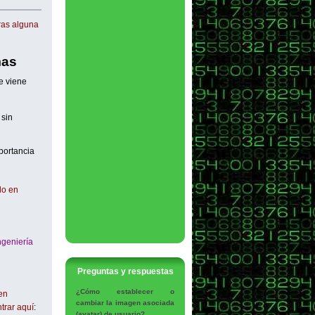
ras alguna
mas
e viene
 sin
portancia
do en
ngeniería
Preguntas y respuestas
¿Cómo establecer o
en
cambiar la imagen asociada
trar aquí
:
(avatar) de usuario?