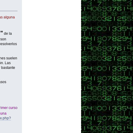
ras alguna
s"
de la
 son
resolverlos
enes suelen
ón. Las
r bastante
asos
rimer curso
 una
ex.php?