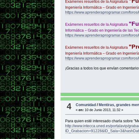
"Fu
Exámenes resueltos de la Asignatura
Ingeniería Informática – Grado en Ingenier
https://www.aprenderaprogramar.com/foros
"Fu
Exámenes resueltos de la Asignatura
Informática – Grado en Ingeniería de las T
https://www.aprenderaprogramar.com/foros
"Pr
Exámenes resueltos de la Asignatura
Ingeniería Informática – Grado en Ingenier
https://www.aprenderaprogramar.com/foros/
¡Gracias a todos los que envían comentario
4
Comunidad
/
Mentiras, grandes ment
«
en:
10 de Junio 2013, 11:32 »
Para quien esté interesado charla sobre "Me
http://www.intecca.uned.es/portalavip/grab
ID_Grabacion=91228&ID_Sala=3&hashDa