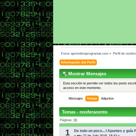
Foros aprenderaprogramar.com
»
Perfil de nosfer
Información del Perfil
Mostrar Mensajes
Esta sección te permite ver todos los posts escri
acceso en este momento.
Mensajes
Temas
Adjuntos
Temas - nosferacento
Páginas: [
1
]
1
De todo un poco...
/
Apuntes y guía 
«
en:
27 de Julio 2018, 18:43 »