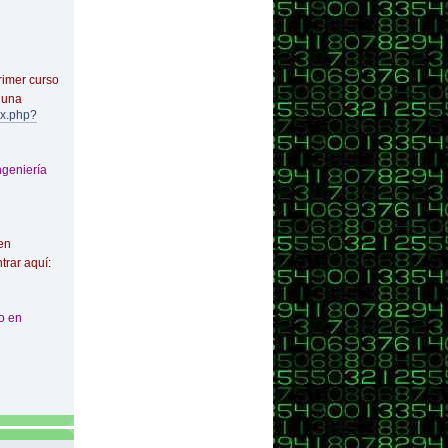
rimer curso
 una
ex.php?
ngeniería
en
trar aquí
:
o en