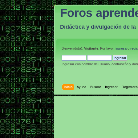
Foros aprend
Didáctica y divulgación de l
Bienvenido(a),
Visitante
. Por favor,
ingresa
o
regís
Ingresar con nombre de usuario, contraseña y dura
Inicio
Ayuda
Buscar
Ingresar
Registrars