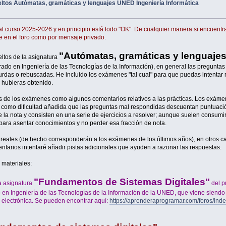
tos Autómatas, gramáticas y lenguajes UNED Ingeniería Informática
al curso 2025-2026 y en principio está todo "OK". De cualquier manera si encuent
e en el foro como por mensaje privado.
"Autómatas, gramáticas y lenguaje
ltos de la asignatura
ado en Ingeniería de las Tecnologías de la Información), en general las preguntas
urdas o rebuscadas. He incluido los exámenes "tal cual" para que puedas intentar 
 hubieras obtenido.
as de los exámenes como algunos comentarios relativos a las prácticas. Los exám
en como dificultad añadida que las preguntas mal respondidas descuentan puntuaci
e la nota y consisten en una serie de ejercicios a resolver; aunque suelen consumi
para asentar conocimientos y no perder esa fracción de nota.
eales (de hecho corresponderán a los exámenes de los últimos años), en otros c
ntarios intentaré añadir pistas adicionales que ayuden a razonar las respuestas.
 materiales:
"Fundamentos de Sistemas Digitales"
a asignatura
del p
o en Ingeniería de las Tecnologías de la Información de la UNED, que viene siendo
a electrónica. Se pueden encontrar aquí:
https://aprenderaprogramar.com/foros/ind