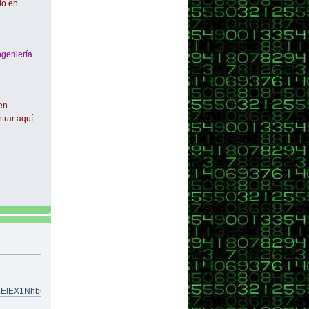
do en
ngeniería
en
trar aquí
:
LElEX1NhbGEs