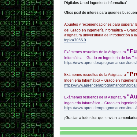
Digitales Uned Ingeniería Informática".
Otros post de interés para quienes busquen
Apuntes y recomendaciones para superar l
del Grado en Ingeniería Informática – Grad
asignatura universitaria de introducción a l
topic=7066.0
"Fu
Exámenes resueltos de la Asignatura
Informática – Grado en Ingeniería de las T
https://www.aprenderaprogramar.com/foros
"Pr
Exámenes resueltos de la Asignatura
Ingeniería Informática – Grado en Ingenier
https://www.aprenderaprogramar.com/foros/
"Au
Exámenes resueltos de la Asignatura
Ingeniería Informática – Grado en Ingenier
https://www.aprenderaprogramar.com/foros
¡Gracias a todos los que envían comentario