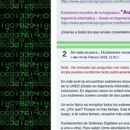
https://www.aprenderaprogramar.com/foros/
"Au
Exámenes resueltos de la Asignatura
Ingeniería Informática – Grado en Ingenier
https://www.aprenderaprogramar.com/foros
¡Gracias a todos los que envían comentario
2
De todo un poco...
/
Exámenes resuel
«
en:
04 de Febrero 2018, 11:32 »
Nota: He revisado las preguntas con vistas
errata puedes escribirme tanto públicament
En este post se encuentran exámenes resuel
de la UNED (Grado en Ingeniería Informátic
soluciones. En algunos casos no estará resu
Los exámenes suelen constar de dos partes: 
Un error típico es recopilar todos los exáme
es. ¿Por qué? Porque no hay tiempo. Esto t
luego, si te sobra tiempo, resuelve más exá
Fundamentos de Sistemas Digitales es una 
a una u otra). Para saber cómo abordarla 