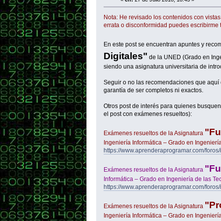
Nota: He revisado los contenidos con vistas
errata o disconformidad puedes escribirme 
En este post se encuentran apuntes y reco
Digitales"
de la UNED (Grado en Ingen
siendo una asignatura universitaria de intro
Seguir o no las recomendaciones que aquí 
garantía de ser completos ni exactos.
Otros post de interés para quienes busquen 
el post con exámenes resueltos):
"Fu
Exámenes resueltos de la Asignatura
Ingeniería Informática – Grado en Ingenier
https://www.aprenderaprogramar.com/foros
"Fu
Exámenes resueltos de la Asignatura
Informática – Grado en Ingeniería de las T
https://www.aprenderaprogramar.com/foros
"Pr
Exámenes resueltos de la Asignatura
Ingeniería Informática – Grado en Ingenier