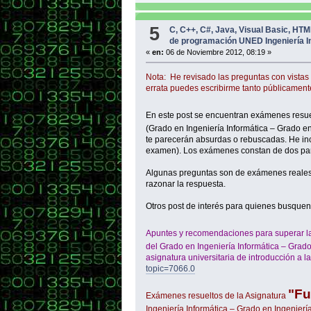
5
C, C++, C#, Java, Visual Basic, HT
de programación UNED Ingeniería I
«
en:
06 de Noviembre 2012, 08:19 »
Nota: He revisado las preguntas con vistas
errata puedes escribirme tanto públicament
En este post se encuentran exámenes resue
(Grado en Ingeniería Informática – Grado en
te parecerán absurdas o rebuscadas. He incl
examen). Los exámenes constan de dos part
Algunas preguntas son de exámenes reales y
razonar la respuesta.
Otros post de interés para quienes busquen
Apuntes y recomendaciones para superar l
del Grado en Ingeniería Informática – Grad
asignatura universitaria de introducción a l
topic=7066.0
"Fu
Exámenes resueltos de la Asignatura
Ingeniería Informática – Grado en Ingenier