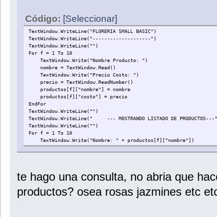
Código:
[Seleccionar]
TextWindow.WriteLine("FLORERIA SMALL BASIC")
TextWindow.WriteLine("--------------------")
TextWindow.WriteLine("")
For f = 1 To 10
TextWindow.Write("Nombre Producto: ")
nombre = TextWindow.Read()
TextWindow.Write("Precio Costo: ")
precio = TextWindow.ReadNumber()
productos[f]["nombre"] = nombre
productos[f]["costo"] = precio
EndFor
TextWindow.WriteLine("")
TextWindow.WriteLine(" --- MOSTRANDO LISTADO DE PRODUCTOS---
TextWindow.WriteLine("")
For f = 1 To 10
TextWindow.Write("Nombre: " + productos[f]["nombre"])
TextWindow.WriteLine(" - Precio: " + productos[f]["costo"])
EndFor
te hago una consulta, no abria que hac
productos? osea rosas jazmines etc et