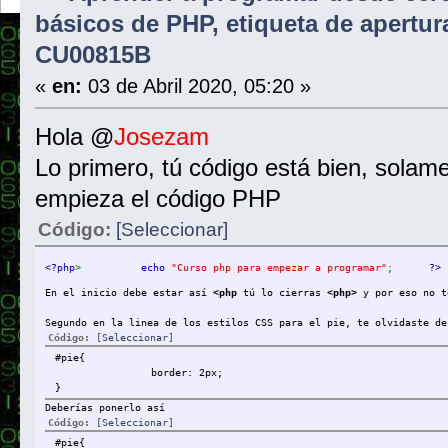
básicos de PHP, etiqueta de apertu
CU00815B
«
en:
03 de Abril 2020, 05:20 »
Hola @
Josezam
Lo primero, tú código está bien, solame
empieza el código PHP
Código:
[Seleccionar]
<?php
>
echo 
"Curso php para empezar a programar"
;
?>
En el inicio debe estar así
<php
tú lo cierras
<php>
y por eso no t
Segundo en la linea de los estilos CSS para el pie, te olvidaste de
Código:
[Seleccionar]
#pie{
border: 2px;
}
Deberías ponerlo así
Código:
[Seleccionar]
#pie{