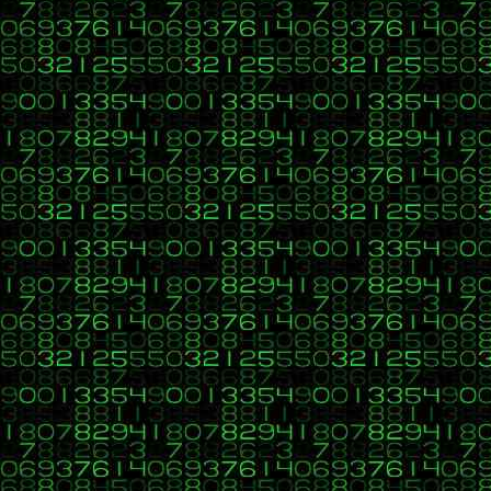
<?php $haceFrio 
= 
15
;if (
$haceFrio 
< 
20
) {
echo 
"Hac
Citar
EJERCICIO 2
Define las variables $tipo, $grosor, $diametro y $marca
Código
Código:
[Seleccionar]
<?php $tipo 
= 
"Rueda de camión"
;
$grosor 
= 
0.33
;
$diametro
6
C, C++, C#, Java, Visual Basic, HTML, PHP, CSS, Jav
«
en:
18 de Enero 2020, 09:07 »
EJERCICIO
Responde a las siguientes preguntas indicando verdadero 