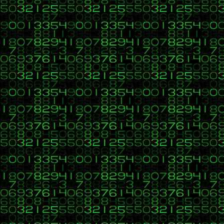
Citar
Código 2
a) $A > 3 b) 
En esta parte los puse juntos, pero con sus delimitadores, por s
d) $B < $C e) 
Código:
[Seleccionar]
g) $A * $B == 15 h) $A
<?php
# Ejercicio - Operadores de incremento
$a 
= 
4
; 
$b 
= 
2
; 
$va
j) $C / $B == -10 k) $C
m) ($A+$B == 8 ) && ($A-$B == 2) n) ($A+$B ==
<?php 
echo 
"---------------------------------<br/>"
;
#Ejercicio
o) $A > 3 && $B > 3 && $C < 3 p) $A > 3 &
Código:
Código:
[Seleccionar]
<?php $a 
= 
5
;
$b 
= 
3
;
$c 
= -
12
;
$resultado
=
""
;echo 
"1) \$A > 3<b
Por una extraña razón me aparecen emojis en mi cita, le di un
Saludos y gracias