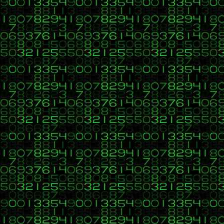
5
C, C++, C#, Java, Visual Basic, HTML, PHP, CSS, Javascri
«
en:
20 de Enero 2020, 05:32 »
Solución propuesta para el ejercicio CU00817B del tutorial p
Citar
EJERCICIO 1
Ejecuta este código y responde:
a) ¿Qué resultado se obtiene por pantalla?
b) Modifica el código sustituyendo el operador ternario po
Código
Código:
[Seleccionar]
<?php$haceFrio 
= 
15
;
$respuesta 
=
""
;
$temperatura 
= (
$haceFri
Código cambiado con la condicional
IF:
Código:
[Seleccionar]