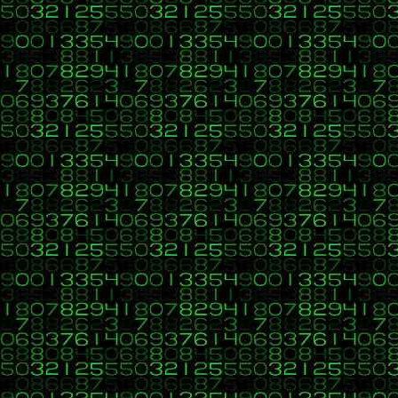
a) Hoy día ya no tiene sentido crear una página web está
b) Podemos reconocer si una página web es dinámica en b
c) La mayor parte de los sitios web y gestores de conten
d) Si creamos un sitio web dinámico no podremos ser inde
Respuestas:
a) Falso, porque si quieres crear un sitio rápido y sin 
b) Verdadera, si, porque en las mayoria de los sitios we
c) Verdadera, un ejemplo sería como la red social Facebo
d) Falso, porque hoy en día ya todas las web dinamicas l
7
C, C++, C#, Java, Visual Basic, HTML, PHP, CSS, Jav
«
en:
18 de Enero 2020, 08:46 »
Respuestas al ejercicio CU00804B del tutorial de program
EJERCICIO
Responde a las siguientes preguntas indicando verdadero 
a) Todos los servidores web trabajan con PHP, ya que es 