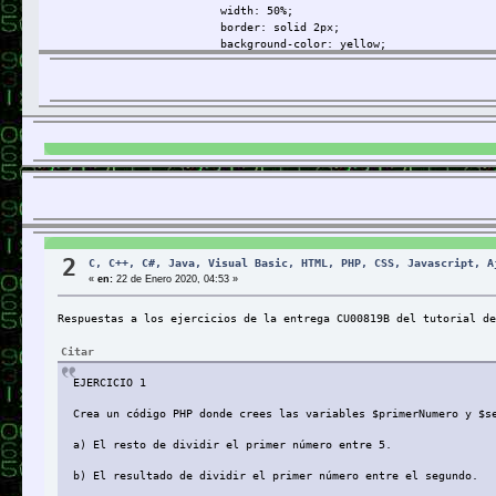
width: 50%;
border:
solid 2px;
background-color: yellow;
}
Quedaría así:
Código:
[Seleccionar]
<!DOCTYPE html>
<html>
<head>
<title>Curso para aprender a programar</title>
<meta charset="UTF-8" />
<style type="text/css">
#cabecera{
border: solid 2px;
2
C, C++, C#, Java, Visual Basic, HTML, PHP, CSS, Javascript, A
width: 50%;
«
en:
22 de Enero 2020, 04:53 »
background-color: gray;
}
Respuestas a los ejercicios de la entrega CU00819B del tutorial de
#pie{
width: 50%;
Citar
border:
solid 2px;
background-color: yellow;
EJERCICIO 1
}
body{
Crea un código PHP donde crees las variables $primerNumero y $s
text-align: center;
}
a) El resto de dividir el primer número entre 5.
#cabecera, #pie{margin:auto;}
</style>
b) El resultado de dividir el primer número entre el segundo.
</head>