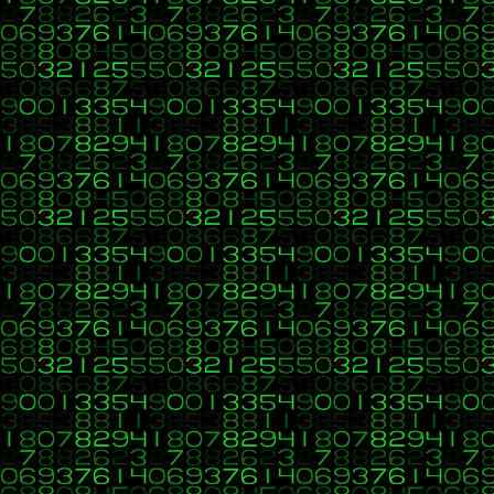
Operador -- (posterior): a-- * b == 8
(Ahora el valor de a es: 3)
3
Aprender a programar desde cero
/
Re:Aprender a programar
«
en:
21 de Enero 2020, 08:58 »
Operadores de asignación compuestos
Hola
@WoodStock
El ejercicio está bien, pero los texto como:
Valores iniciales: a = 4, b = 2
Citar
Asignación compuesta de suma: a += b equivale a = a + b
Grupos y/o cantantes favoritos*:
(Ahora el valor de a es: 6)
Citar
Asignación compuesta de resta: a -= b equivale a = a - b
Seleccione su edad:
(Ahora el valor de a es: 2)
Citar
Asignación compuesta de multiplicación: a *= b equivale a = a 
*Puede seleccionar varias opciones(manteniendo presionada la
(Ahora el valor de a es: 8 )
Deberías colocarlo dentro de las etiquetas
<p></p>
así no queda
Asignación compuesta de división: a /= b equivale a = a / b
Saludos
(Ahora el valor de a es: 2)
Asignación compuesta de módulo: a %= b equivale a = a % b
4
(Ahora el valor de a es: 0)
C, C++, C#, Java, Visual Basic, HTML, PHP, CSS, Javascrip
«
en:
21 de Enero 2020, 05:26 »