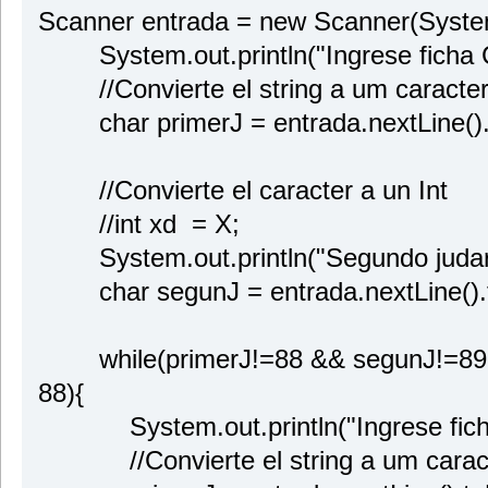
Scanner entrada = new Scanner(System
System.out.println("Ingrese ficha Cr
//Convierte el string a um caracte
char primerJ = entrada.nextLine().t
//Convierte el caracter a un Int
//int xd = X;
System.out.println("Segundo judaro 
char segunJ = entrada.nextLine().t
while(primerJ!=88 && segunJ!=89 &
88){
System.out.println("Ingrese ficha 
//Convierte el string a um caract